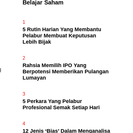
Belajar Saham
Apa Itu Fundamental Analysis
1
Yang Selalu Sifu Saham Sebut
5 Rutin Harian Yang Membantu
Tu?
Pelabur Membuat Keputusan
Lebih Bijak
2
Rahsia Memilih IPO Yang
g
Berpotensi Memberikan Pulangan
Lumayan
3
5 Perkara Yang Pelabur
Profesional Semak Setiap Hari
4
12 Jenis ‘Bias’ Dalam Menganalisa