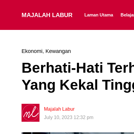
MAJALAH LABUR
Laman Utama
Belaj
Ekonomi
,
Kewangan
Berhati-Hati Ter
Yang Kekal Tin
Majalah Labur
July 10, 2023 12:32 pm