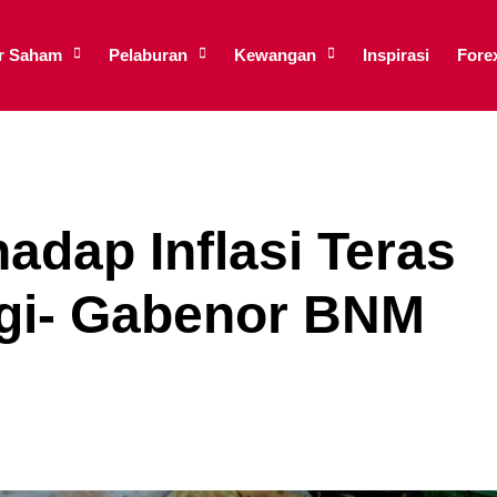
ar Saham
Pelaburan
Kewangan
Inspirasi
Fore
hadap Inflasi Teras
ggi- Gabenor BNM