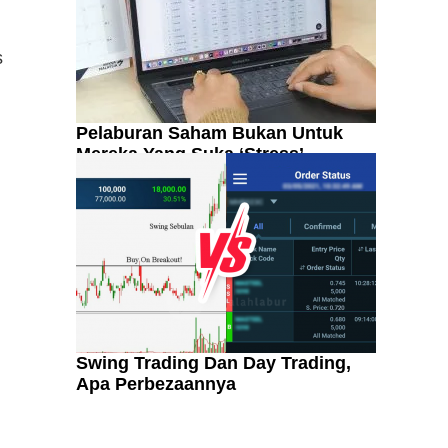
s
Pelaburan Saham Bukan Untuk
Mereka Yang Suka ‘Stress’
t
Swing Trading Dan Day Trading,
Apa Perbezaannya
Kenali Franchisee Disebalik
Family Mart