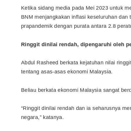
Ketika sidang media pada Mei 2023 untuk m
BNM menjangkakan inflasi keseluruhan dan te
prapandemik dengan purata antara 2.8 peratu
Ringgit dinilai rendah, dipengaruhi oleh
Abdul Rasheed berkata kejatuhan nilai ringg
tentang asas-asas ekonomi Malaysia.
Beliau berkata ekonomi Malaysia sangat be
Editor Picks
“Ringgit dinilai rendah dan ia seharusnya 
Ini 15 Panduan Beginner
negara,” katanya.
Perlu Tahu Tentang Pelabura
Saham di Bursa Malaysia