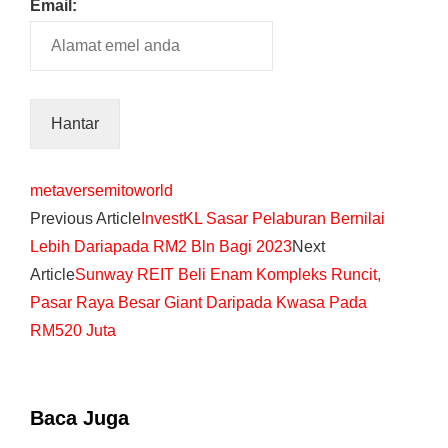
Email:
metaverse
mitoworld
Previous Article
InvestKL Sasar Pelaburan Bernilai
Lebih Dariapada RM2 Bln Bagi 2023
Next
Article
Sunway REIT Beli Enam Kompleks Runcit,
Pasar Raya Besar Giant Daripada Kwasa Pada
RM520 Juta
Baca Juga