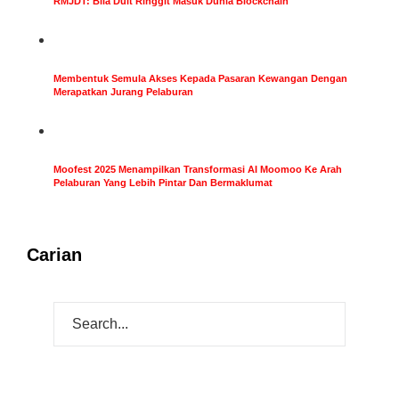
RMJDT: Bila Duit Ringgit Masuk Dunia Blockchain
Membentuk Semula Akses Kepada Pasaran Kewangan Dengan
Merapatkan Jurang Pelaburan
Moofest 2025 Menampilkan Transformasi AI Moomoo Ke Arah
Pelaburan Yang Lebih Pintar Dan Bermaklumat
Carian