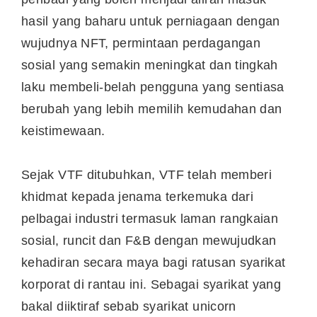
hasil yang baharu untuk perniagaan dengan
wujudnya NFT, permintaan perdagangan
sosial yang semakin meningkat dan tingkah
laku membeli-belah pengguna yang sentiasa
berubah yang lebih memilih kemudahan dan
keistimewaan.
Sejak VTF ditubuhkan, VTF telah memberi
khidmat kepada jenama terkemuka dari
pelbagai industri termasuk laman rangkaian
sosial, runcit dan F&B dengan mewujudkan
kehadiran secara maya bagi ratusan syarikat
korporat di rantau ini. Sebagai syarikat yang
bakal diiktiraf sebab syarikat unicorn