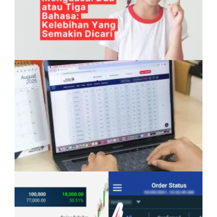
Anak Mampu Menguasai Dua atau Tiga
Bahasa: Kelebihan Yang Semakin Dicari
Pelaburan Saham Bukan Untuk Mereka Yang
Suka ‘Stress’