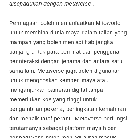
disepadukan dengan metaverse”
.
Perniagaan boleh memanfaatkan Mitoworld
untuk membina dunia maya dalam talian yang
mampan yang boleh menjadi hab jangka
panjang untuk para peminat dan pengguna
berinteraksi dengan jenama dan antara satu
sama lain. Metaverse juga boleh digunakan
untuk menghoskan kempen maya atau
menganjurkan pameran digital tanpa
memerlukan kos yang tinggi untuk
pengambilan pekerja, peningkatan kemahiran
dan menaik taraf peranti. Metaverse berfungsi
terutamanya sebagai platform maya hiper
peribadi yang boleh menjadi aliran masuk