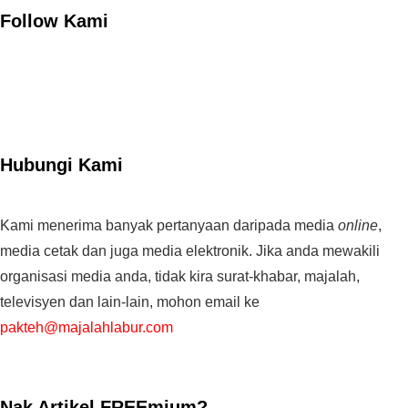
Follow Kami
Hubungi Kami
Kami menerima banyak pertanyaan daripada media
online
,
media cetak dan juga media elektronik. Jika anda mewakili
organisasi media anda, tidak kira surat-khabar, majalah,
televisyen dan lain-lain, mohon email ke
pakteh@majalahlabur.com
Nak Artikel FREEmium?