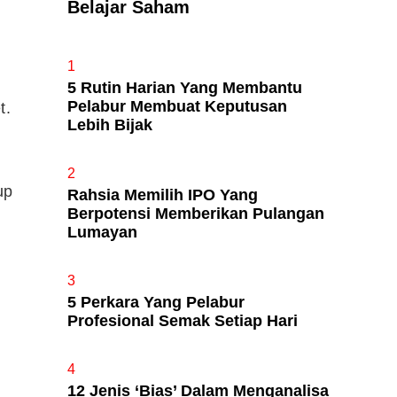
Belajar Saham
Apa Itu Fundamental Analysis
1
Yang Selalu Sifu Saham Sebut
5 Rutin Harian Yang Membantu
Tu?
Pelabur Membuat Keputusan
t.
Lebih Bijak
2
up
Rahsia Memilih IPO Yang
Berpotensi Memberikan Pulangan
Lumayan
3
5 Perkara Yang Pelabur
Profesional Semak Setiap Hari
4
12 Jenis ‘Bias’ Dalam Menganalisa