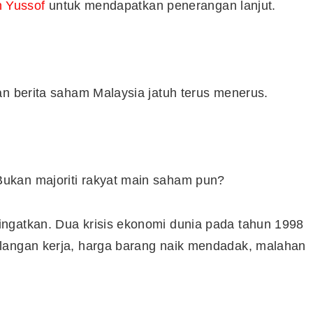
n Yussof
untuk mendapatkan penerangan lanjut.
an berita saham Malaysia jatuh terus menerus.
ukan majoriti rakyat main saham pun?
ngatkan. Dua krisis ekonomi dunia pada tahun 1998
langan kerja, harga barang naik mendadak, malahan
Cara Buka Akaun Saham
n
(CDS) Maybank