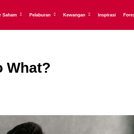
ar Saham
Pelaburan
Kewangan
Inspirasi
Fore
o What?