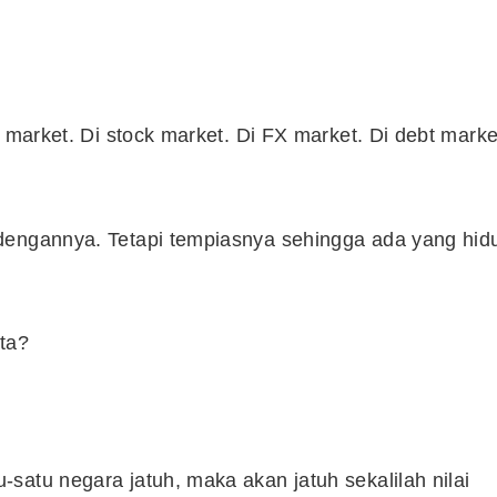
Syarikat Yang Beri Dividen
Tertinggi Di Bursa Malaysia
(2018)
l market. Di stock market. Di FX market. Di debt marke
dengannya. Tetapi tempiasnya sehingga ada yang hid
ta?
satu negara jatuh, maka akan jatuh sekalilah nilai