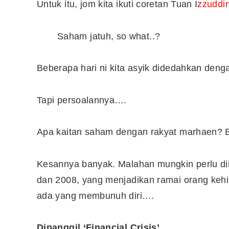
Untuk itu, jom kita ikuti coretan Tuan I
zzuddi
Saham jatuh, so what..?
Beberapa hari ni kita asyik didedahkan deng
Tapi persoalannya….
Apa kaitan saham dengan rakyat marhaen? B
Kesannya banyak. Malahan mungkin perlu dii
Editor Picks
dan 2008, yang menjadikan ramai orang kehi
ada yang membunuh diri….
Ini 15 Panduan Beginner
Perlu Tahu Tentang Pelabura
Saham di Bursa Malaysia
Dipanggil ‘Financial Crisis’