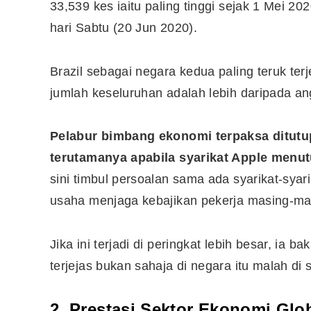
33,539 kes iaitu paling tinggi sejak 1 Mei 2
hari Sabtu (20 Jun 2020).
10 Aplikasi Perlu Ada Dalam
Telefon Seorang Pelabur
Brazil sebagai negara kedua paling teruk te
Saham
jumlah keseluruhan adalah lebih daripada ang
Pelabur bimbang ekonomi terpaksa ditutu
terutamanya apabila syarikat Apple menu
sini timbul persoalan sama ada syarikat-sya
usaha menjaga kebajikan pekerja masing-ma
Jika ini terjadi di peringkat lebih besar, ia
terjejas bukan sahaja di negara itu malah di 
2. Prestasi Sektor Ekonomi Glo