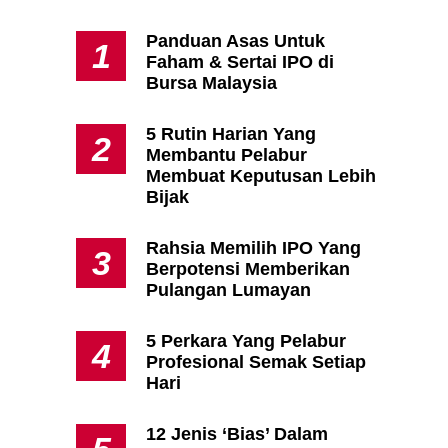
Panduan Asas Untuk
1
Faham & Sertai IPO di
Apa Itu Fundamental Analysis
Bursa Malaysia
Yang Selalu Sifu Saham Sebut
Tu?
5 Rutin Harian Yang
2
Membantu Pelabur
Membuat Keputusan Lebih
Bijak
i
Rahsia Memilih IPO Yang
3
Berpotensi Memberikan
Pulangan Lumayan
5 Perkara Yang Pelabur
4
k
Profesional Semak Setiap
Hari
12 Jenis ‘Bias’ Dalam