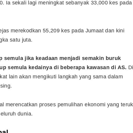
020. Ia sekali lagi meningkat sebanyak 33,000 kes pada
Syarikat Yang Beri Dividen
Tertinggi Di Bursa Malaysia
rjejas merekodkan 55,209 kes pada Jumaat dan kini
(2018)
ka satu juta.
p semula jika keadaan menjadi semakin buruk
tup semula kedainya di beberapa kawasan di AS.
D
rikat lain akan mengikuti langkah yang sama dalam
sing.
 bakal merencatkan proses pemulihan ekonomi yang teru
seluruh dunia.
bal