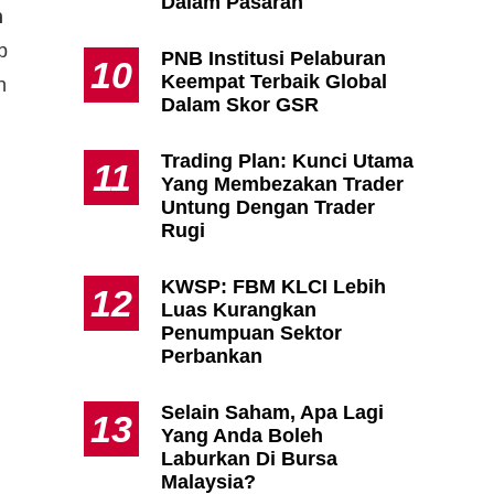
Dalam Pasaran
n
b
PNB Institusi Pelaburan
10
Keempat Terbaik Global
n
Dalam Skor GSR
m
Trading Plan: Kunci Utama
11
Yang Membezakan Trader
Untung Dengan Trader
Rugi
KWSP: FBM KLCI Lebih
12
Luas Kurangkan
Penumpuan Sektor
Perbankan
Selain Saham, Apa Lagi
13
Yang Anda Boleh
Laburkan Di Bursa
Malaysia?