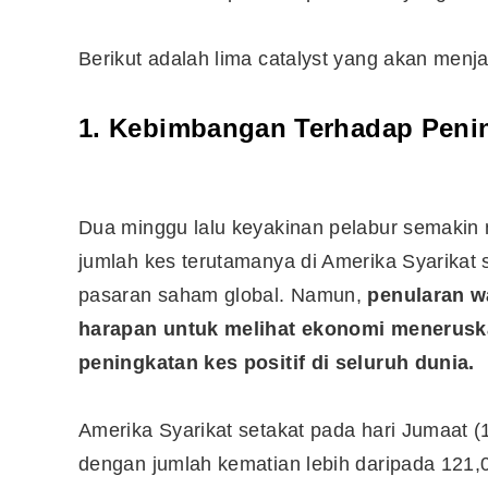
Berikut adalah lima catalyst yang akan menja
1. Kebimbangan Terhadap Peni
Dua minggu lalu keyakinan pelabur semakin
jumlah kes terutamanya di Amerika Syarika
pasaran saham global. Namun,
penularan w
harapan untuk melihat ekonomi menerus
peningkatan kes positif di seluruh dunia.
Editor Picks
Ini 15 Panduan Beginner
Amerika Syarikat setakat pada hari Jumaat (1
Perlu Tahu Tentang Pelabura
dengan jumlah kematian lebih daripada 121,0
Saham di Bursa Malaysia