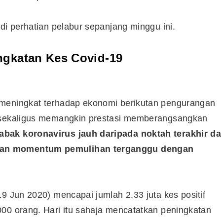
di perhatian pelabur sepanjang minggu ini.
ngkatan Kes Covid-19
 meningkat terhadap ekonomi berikutan pengurangan
t sekaligus memangkin prestasi memberangsangkan
abak koronavirus jauh daripada noktah terakhir d
kan momentum pemulihan terganggu dengan
Cara Buka Akaun Saham
9 Jun 2020) mencapai jumlah 2.33 juta kes positif
n
(CDS) Maybank
00 orang. Hari itu sahaja mencatatkan peningkatan