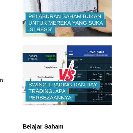
PELABURAN SAHAM BUKAN
UNTUK MEREKA YANG SUKA
‘STRESS’
an
SWING TRADING DAN DAY
TRADING, APA
PERBEZAANNYA
Kenali Franchisee Disebalik
Family Mart
Belajar Saham