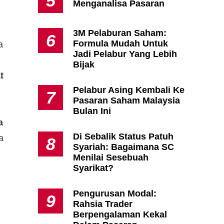
5
Menganalisa Pasaran
3M Pelaburan Saham:
6
Formula Mudah Untuk
a
Jadi Pelabur Yang Lebih
Bijak
t
Pelabur Asing Kembali Ke
7
Pasaran Saham Malaysia
Bulan Ini
a
Di Sebalik Status Patuh
a
8
Syariah: Bagaimana SC
Menilai Sesebuah
Syarikat?
Pengurusan Modal:
9
Rahsia Trader
Berpengalaman Kekal