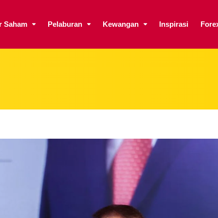
ar Saham
Pelaburan
Kewangan
Inspirasi
Fore