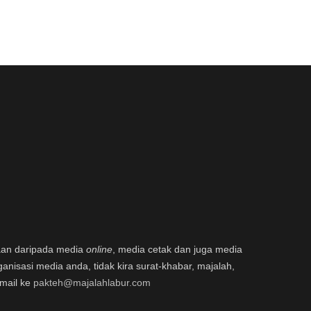
aan daripada media
online
, media cetak dan juga media
ganisasi media anda, tidak kira surat-khabar, majalah,
email ke
pakteh@majalahlabur.com