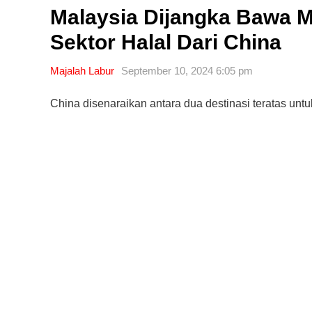
Malaysia Dijangka Bawa 
Sektor Halal Dari China
Majalah Labur
September 10, 2024 6:05 pm
China disenaraikan antara dua destinasi teratas untu
Editor Picks
Ini 15 Panduan Beginner
Perlu Tahu Tentang Pelabura
Saham di Bursa Malaysia