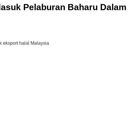
Masuk Pelaburan Baharu Dalam
k eksport halal Malaysia
Cara Buka Akaun Saham
n
(CDS) Maybank