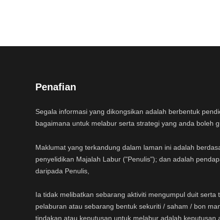
Penafian
Segala informasi yang dikongsikan adalah berbentuk pend
bagaimana untuk melabur serta strategi yang anda boleh 
Maklumat yang terkandung dalam laman ini adalah berdas
penyelidikan Majalah Labur ("Penulis"); dan adalah pendap
daripada Penulis,
Ia tidak melibatkan sebarang aktiviti mengumpul duit sert
pelaburan atau sebarang bentuk sekuriti / saham / bon ma
tindakan atau keputusan untuk melabur adalah keputusan 