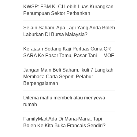
KWSP: FBM KLCI Lebih Luas Kurangkan
Penumpuan Sektor Perbankan
Apa Itu Fundamental Analysis
Selain Saham, Apa Lagi Yang Anda Boleh
Yang Selalu Sifu Saham Sebut
Laburkan Di Bursa Malaysia?
Tu?
Kerajaan Sedang Kaji Perluas Guna QR
SARA Ke Pasar Tamu, Pasar Tani – MOF
Jangan Main Beli Saham, Ikuti 7 Langkah
Membaca Carta Seperti Pelabur
Berpengalaman
Dilema mahu membeli atau menyewa
rumah
FamilyMart Ada Di Mana-Mana, Tapi
Boleh Ke Kita Buka Francais Sendiri?