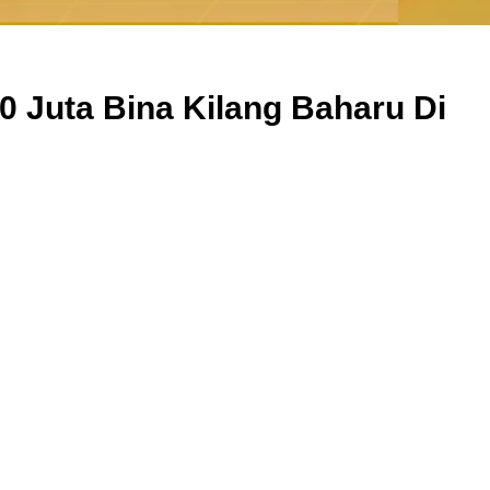
 Juta Bina Kilang Baharu Di
Cara Buka Akaun Saham
n
(CDS) Maybank