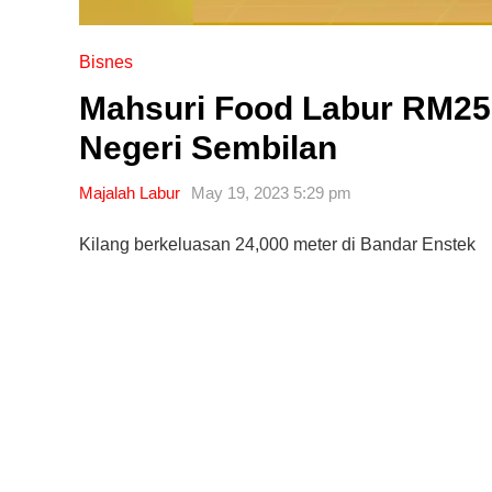
Bisnes
Mahsuri Food Labur RM250
Negeri Sembilan
Majalah Labur
May 19, 2023 5:29 pm
Kilang berkeluasan 24,000 meter di Bandar Enstek
Editor Picks
Ini 15 Panduan Beginner
Perlu Tahu Tentang Pelabura
Saham di Bursa Malaysia