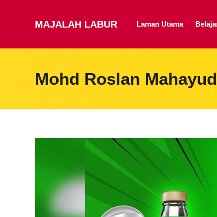
MAJALAH LABUR
Laman Utama
Belaj
Mohd Roslan Mahayud