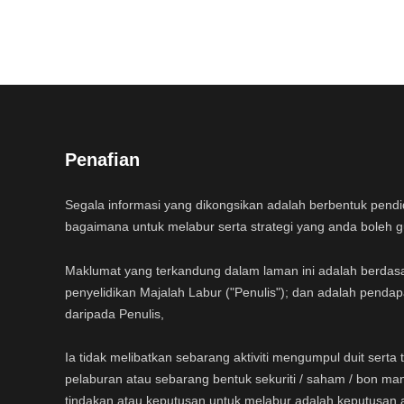
Penafian
Segala informasi yang dikongsikan adalah berbentuk pend
bagaimana untuk melabur serta strategi yang anda boleh 
Maklumat yang terkandung dalam laman ini adalah berdas
penyelidikan Majalah Labur ("Penulis"); dan adalah pendap
daripada Penulis,
Ia tidak melibatkan sebarang aktiviti mengumpul duit sert
pelaburan atau sebarang bentuk sekuriti / saham / bon ma
tindakan atau keputusan untuk melabur adalah keputusan 