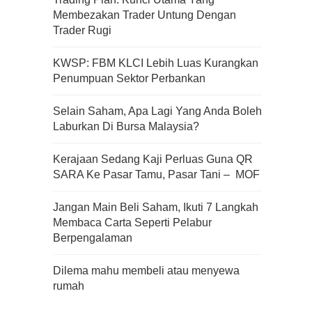
Membezakan Trader Untung Dengan
Trader Rugi
Apa Itu Fundamental Analysis
KWSP: FBM KLCI Lebih Luas Kurangkan
Yang Selalu Sifu Saham Sebut
Penumpuan Sektor Perbankan
Tu?
Selain Saham, Apa Lagi Yang Anda Boleh
Laburkan Di Bursa Malaysia?
Kerajaan Sedang Kaji Perluas Guna QR
SARA Ke Pasar Tamu, Pasar Tani – MOF
Jangan Main Beli Saham, Ikuti 7 Langkah
Membaca Carta Seperti Pelabur
Berpengalaman
Dilema mahu membeli atau menyewa
rumah