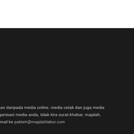
aan daripada media
online
, media cetak dan juga media
ganisasi media anda, tidak kira surat-khabar, majalah,
email ke
pakteh@majalahlabur.com