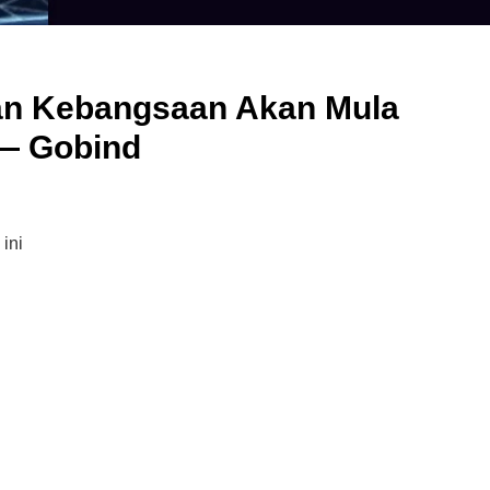
an Kebangsaan Akan Mula
 — Gobind
ini
Cara Buka Akaun Saham
n
(CDS) Maybank