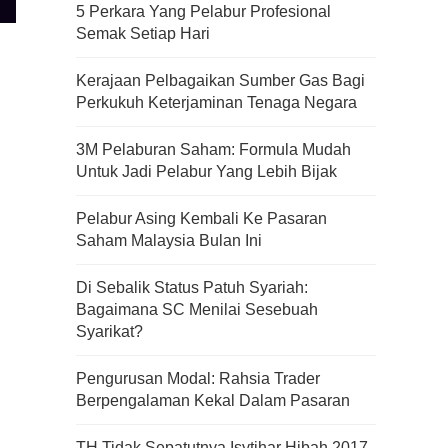
5 Perkara Yang Pelabur Profesional
Semak Setiap Hari
Kerajaan Pelbagaikan Sumber Gas Bagi
Perkukuh Keterjaminan Tenaga Negara
3M Pelaburan Saham: Formula Mudah
Untuk Jadi Pelabur Yang Lebih Bijak
Pelabur Asing Kembali Ke Pasaran
Saham Malaysia Bulan Ini
Di Sebalik Status Patuh Syariah:
Bagaimana SC Menilai Sesebuah
Syarikat?
Pengurusan Modal: Rahsia Trader
Kenali Franchisee Disebalik
Berpengalaman Kekal Dalam Pasaran
Family Mart
TH Tidak Sepatutnya Isytihar Hibah 2017