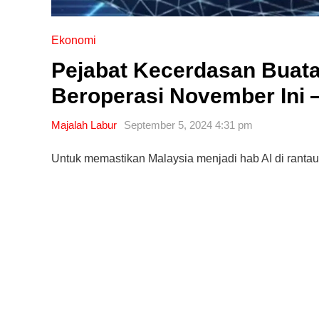
Ekonomi
Pejabat Kecerdasan Buat
Beroperasi November Ini
Majalah Labur
September 5, 2024 4:31 pm
Untuk memastikan Malaysia menjadi hab AI di rantau 
Editor Picks
Ini 15 Panduan Beginner
Perlu Tahu Tentang Pelabura
Saham di Bursa Malaysia