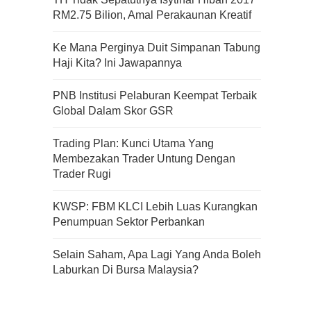
RM2.75 Bilion, Amal Perakaunan Kreatif
Apa Itu Fundamental Analysis
Ke Mana Perginya Duit Simpanan Tabung
Yang Selalu Sifu Saham Sebut
Haji Kita? Ini Jawapannya
Tu?
PNB Institusi Pelaburan Keempat Terbaik
Global Dalam Skor GSR
Trading Plan: Kunci Utama Yang
Membezakan Trader Untung Dengan
Trader Rugi
KWSP: FBM KLCI Lebih Luas Kurangkan
Penumpuan Sektor Perbankan
Selain Saham, Apa Lagi Yang Anda Boleh
Laburkan Di Bursa Malaysia?