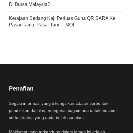
Di Bursa Malaysia?
Kerajaan Sedang Kaji Perluas Guna QR SARA Ke
Pasar Tamu, Pasar Tani – MOF
Penafian
Segala informasi yang dikongsikan adalah berbentuk
pendidikan dan ilmu mengenai bagaimana untuk melabur
serta strategi yang anda boleh gunakan.
Maklumat yang terkandung dalam laman ini adalah