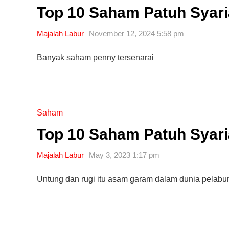
Top 10 Saham Patuh Syari
Majalah Labur
November 12, 2024 5:58 pm
Banyak saham penny tersenarai
Saham
Top 10 Saham Patuh Syaria
Majalah Labur
May 3, 2023 1:17 pm
Editor Picks
Untung dan rugi itu asam garam dalam dunia pelab
Ini 15 Panduan Beginner
Perlu Tahu Tentang Pelabura
Saham di Bursa Malaysia