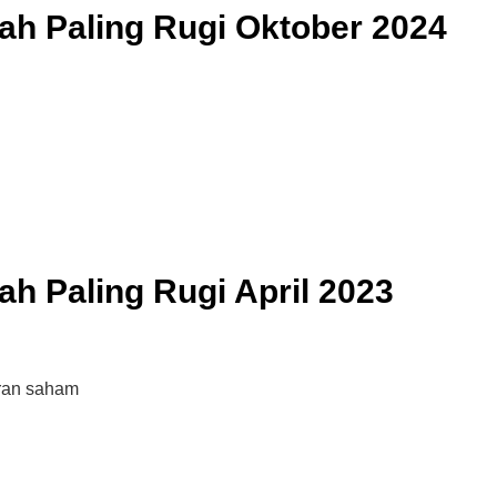
ah Paling Rugi Oktober 2024
h Paling Rugi April 2023
uran saham
Cara Buka Akaun Saham
n
(CDS) Maybank