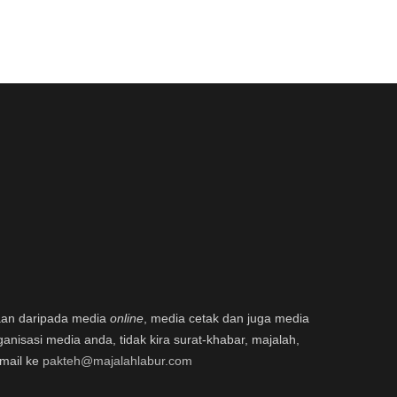
aan daripada media
online
, media cetak dan juga media
ganisasi media anda, tidak kira surat-khabar, majalah,
email ke
pakteh@majalahlabur.com