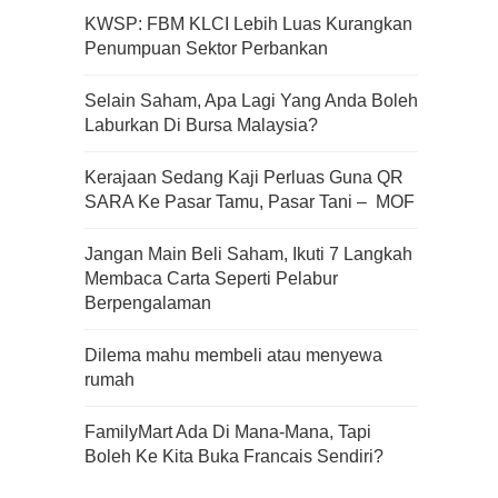
KWSP: FBM KLCI Lebih Luas Kurangkan
Penumpuan Sektor Perbankan
Apa Itu Fundamental Analysis
Selain Saham, Apa Lagi Yang Anda Boleh
Yang Selalu Sifu Saham Sebut
Laburkan Di Bursa Malaysia?
Tu?
Kerajaan Sedang Kaji Perluas Guna QR
SARA Ke Pasar Tamu, Pasar Tani – MOF
Jangan Main Beli Saham, Ikuti 7 Langkah
Membaca Carta Seperti Pelabur
Berpengalaman
Dilema mahu membeli atau menyewa
rumah
FamilyMart Ada Di Mana-Mana, Tapi
Boleh Ke Kita Buka Francais Sendiri?