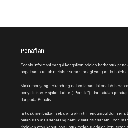
Penafian
Segala informasi yang dikongsikan adalah berbentuk pend
bagaimana untuk melabur serta strategi yang anda boleh 
Maklumat yang terkandung dalam laman ini adalah berdas
penyelidikan Majalah Labur ("Penulis"); dan adalah pendap
daripada Penulis,
Ia tidak melibatkan sebarang aktiviti mengumpul duit sert
pelaburan atau sebarang bentuk sekuriti / saham / bon ma
tindakan atau keputusan untuk melabur adalah keputusan 