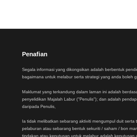
Penafian
Segala informasi yang dikongsikan adalah berbentuk pend
bagaimana untuk melabur serta strategi yang anda boleh 
Maklumat yang terkandung dalam laman ini adalah berdas
penyelidikan Majalah Labur ("Penulis"); dan adalah pendap
daripada Penulis,
Ia tidak melibatkan sebarang aktiviti mengumpul duit sert
pelaburan atau sebarang bentuk sekuriti / saham / bon ma
tindakan atau keputusan untuk melabur adalah keputusan 