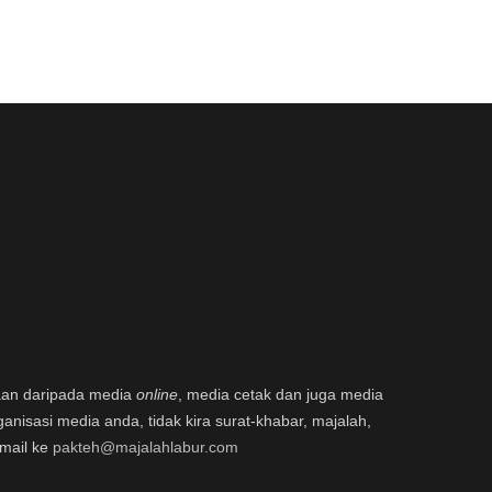
aan daripada media
online
, media cetak dan juga media
ganisasi media anda, tidak kira surat-khabar, majalah,
email ke
pakteh@majalahlabur.com