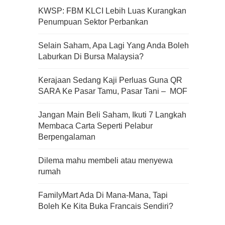
KWSP: FBM KLCI Lebih Luas Kurangkan
Penumpuan Sektor Perbankan
Apa Itu Fundamental Analysis
Selain Saham, Apa Lagi Yang Anda Boleh
Yang Selalu Sifu Saham Sebut
Laburkan Di Bursa Malaysia?
Tu?
Kerajaan Sedang Kaji Perluas Guna QR
SARA Ke Pasar Tamu, Pasar Tani – MOF
Jangan Main Beli Saham, Ikuti 7 Langkah
Membaca Carta Seperti Pelabur
Berpengalaman
Dilema mahu membeli atau menyewa
rumah
FamilyMart Ada Di Mana-Mana, Tapi
Boleh Ke Kita Buka Francais Sendiri?