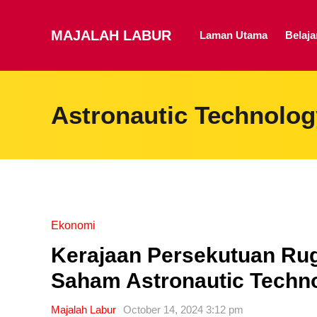
MAJALAH LABUR
Laman Utama
Belaj
Astronautic Technolog
Ekonomi
Kerajaan Persekutuan Rug
Saham Astronautic Techno
Majalah Labur
October 14, 2024 3:12 pm