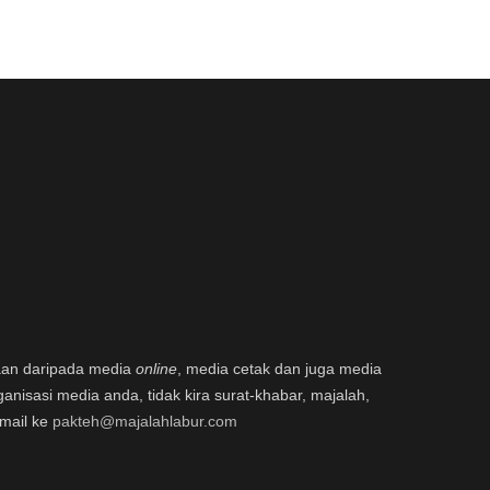
aan daripada media
online
, media cetak dan juga media
ganisasi media anda, tidak kira surat-khabar, majalah,
email ke
pakteh@majalahlabur.com