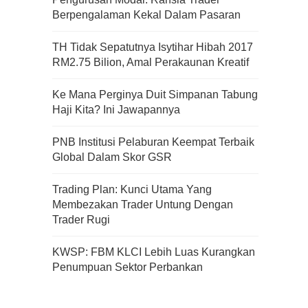
Berpengalaman Kekal Dalam Pasaran
Apa Itu Fundamental Analysis
TH Tidak Sepatutnya Isytihar Hibah 2017
Yang Selalu Sifu Saham Sebut
RM2.75 Bilion, Amal Perakaunan Kreatif
Tu?
Ke Mana Perginya Duit Simpanan Tabung
Haji Kita? Ini Jawapannya
PNB Institusi Pelaburan Keempat Terbaik
Global Dalam Skor GSR
Trading Plan: Kunci Utama Yang
Membezakan Trader Untung Dengan
Trader Rugi
KWSP: FBM KLCI Lebih Luas Kurangkan
Penumpuan Sektor Perbankan