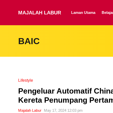
MAJALAH LABUR
Laman Utama
Belaj
BAIC
Lifestyle
Pengeluar Automatif Chin
Kereta Penumpang Pertam
Majalah Labur
May 17, 2024 12:03 pm