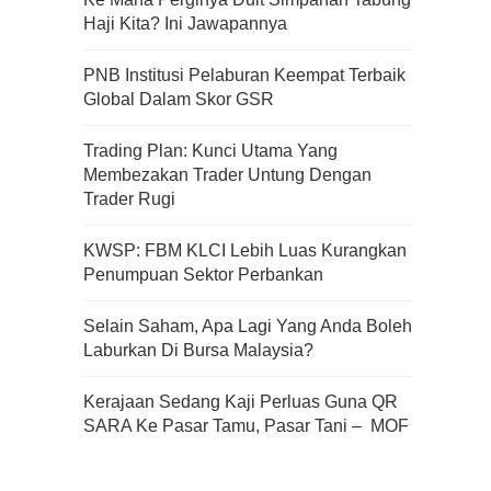
Haji Kita? Ini Jawapannya
Apa Itu Fundamental Analysis
PNB Institusi Pelaburan Keempat Terbaik
Yang Selalu Sifu Saham Sebut
Global Dalam Skor GSR
Tu?
Trading Plan: Kunci Utama Yang
Membezakan Trader Untung Dengan
Trader Rugi
KWSP: FBM KLCI Lebih Luas Kurangkan
Penumpuan Sektor Perbankan
Selain Saham, Apa Lagi Yang Anda Boleh
Laburkan Di Bursa Malaysia?
Kerajaan Sedang Kaji Perluas Guna QR
SARA Ke Pasar Tamu, Pasar Tani – MOF