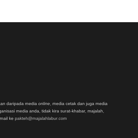
aan daripada media
online
, media cetak dan juga media
ganisasi media anda, tidak kira surat-khabar, majalah,
email ke
pakteh@majalahlabur.com