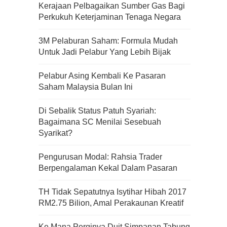
Kerajaan Pelbagaikan Sumber Gas Bagi
Perkukuh Keterjaminan Tenaga Negara
3M Pelaburan Saham: Formula Mudah
Untuk Jadi Pelabur Yang Lebih Bijak
Pelabur Asing Kembali Ke Pasaran
Saham Malaysia Bulan Ini
Di Sebalik Status Patuh Syariah:
Bagaimana SC Menilai Sesebuah
Syarikat?
Pengurusan Modal: Rahsia Trader
Berpengalaman Kekal Dalam Pasaran
TH Tidak Sepatutnya Isytihar Hibah 2017
Kenali Franchisee Disebalik
RM2.75 Bilion, Amal Perakaunan Kreatif
Family Mart
Ke Mana Perginya Duit Simpanan Tabung