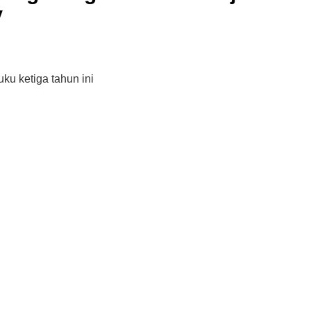
V
ku ketiga tahun ini
Cara Buka Akaun Saham
n
(CDS) Maybank