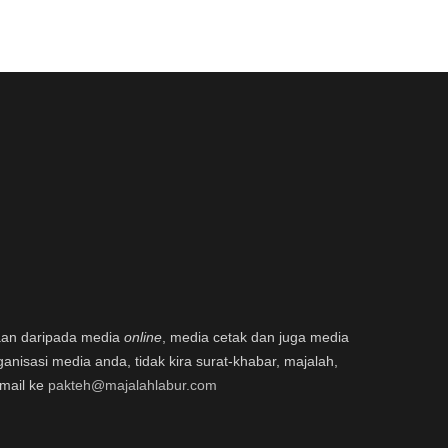
aan daripada media
online
, media cetak dan juga media
ganisasi media anda, tidak kira surat-khabar, majalah,
email ke
pakteh@majalahlabur.com