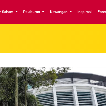
ar Saham
Pelaburan
Kewangan
Inspirasi
Fore