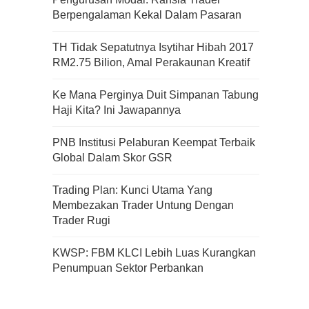
Berpengalaman Kekal Dalam Pasaran
Apa Itu Fundamental Analysis
TH Tidak Sepatutnya Isytihar Hibah 2017
Yang Selalu Sifu Saham Sebut
RM2.75 Bilion, Amal Perakaunan Kreatif
Tu?
Ke Mana Perginya Duit Simpanan Tabung
Haji Kita? Ini Jawapannya
PNB Institusi Pelaburan Keempat Terbaik
Global Dalam Skor GSR
Trading Plan: Kunci Utama Yang
Membezakan Trader Untung Dengan
Trader Rugi
KWSP: FBM KLCI Lebih Luas Kurangkan
Penumpuan Sektor Perbankan