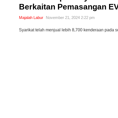
Berkaitan Pemasangan E
Majalah Labur
November 21, 2024 2:22 pm
Syarikat telah menjual lebih 8,700 kenderaan pada su
Editor Picks
Ini 15 Panduan Beginner
Perlu Tahu Tentang Pelabura
Saham di Bursa Malaysia