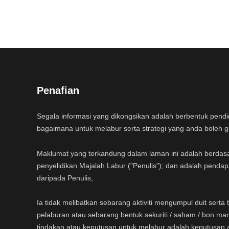
Penafian
Segala informasi yang dikongsikan adalah berbentuk pend
bagaimana untuk melabur serta strategi yang anda boleh 
Maklumat yang terkandung dalam laman ini adalah berdas
penyelidikan Majalah Labur ("Penulis"); dan adalah pendap
daripada Penulis,
Ia tidak melibatkan sebarang aktiviti mengumpul duit sert
pelaburan atau sebarang bentuk sekuriti / saham / bon ma
tindakan atau keputusan untuk melabur adalah keputusan 