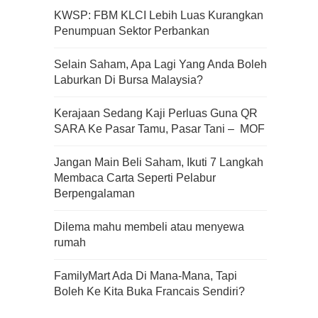
KWSP: FBM KLCI Lebih Luas Kurangkan
Penumpuan Sektor Perbankan
Apa Itu Fundamental Analysis
Selain Saham, Apa Lagi Yang Anda Boleh
Yang Selalu Sifu Saham Sebut
Laburkan Di Bursa Malaysia?
Tu?
Kerajaan Sedang Kaji Perluas Guna QR
SARA Ke Pasar Tamu, Pasar Tani – MOF
Jangan Main Beli Saham, Ikuti 7 Langkah
Membaca Carta Seperti Pelabur
Berpengalaman
Dilema mahu membeli atau menyewa
rumah
FamilyMart Ada Di Mana-Mana, Tapi
Boleh Ke Kita Buka Francais Sendiri?