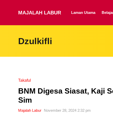
MAJALAH LABUR
Laman Utama
Belaj
Dzulkifli
Takaful
BNM Digesa Siasat, Kaji 
Sim
Majalah Labur
November 28, 2024 2:32 pm