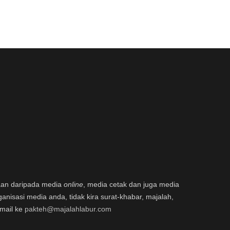
aan daripada media
online
, media cetak dan juga media
ganisasi media anda, tidak kira surat-khabar, majalah,
email ke
pakteh@majalahlabur.com