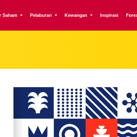
ar Saham
Pelaburan
Kewangan
Inspirasi
Fore