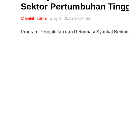
Sektor Pertumbuhan Ting
Majalah Labur
July 1, 2025 10:27 am
Program Pengaktifan dan Reformasi Syarikat Berka
Editor Picks
Ini 15 Panduan Beginner
Perlu Tahu Tentang Pelabura
Saham di Bursa Malaysia