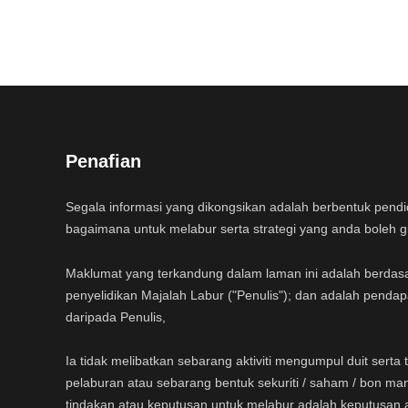
Penafian
Segala informasi yang dikongsikan adalah berbentuk pend
bagaimana untuk melabur serta strategi yang anda boleh 
Maklumat yang terkandung dalam laman ini adalah berdas
penyelidikan Majalah Labur ("Penulis"); dan adalah pendap
daripada Penulis,
Ia tidak melibatkan sebarang aktiviti mengumpul duit sert
pelaburan atau sebarang bentuk sekuriti / saham / bon ma
tindakan atau keputusan untuk melabur adalah keputusan 