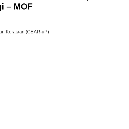
gi – MOF
itan Kerajaan (GEAR-uP)
Cara Buka Akaun Saham
n
(CDS) Maybank