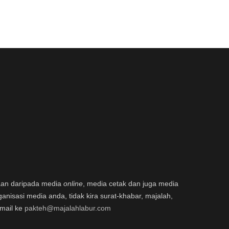
aan daripada media
online
, media cetak dan juga media
ganisasi media anda, tidak kira surat-khabar, majalah,
email ke
pakteh@majalahlabur.com