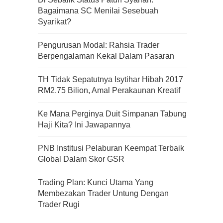
Bagaimana SC Menilai Sesebuah
Syarikat?
Apa Itu Fundamental Analysis
Pengurusan Modal: Rahsia Trader
Yang Selalu Sifu Saham Sebut
Berpengalaman Kekal Dalam Pasaran
Tu?
TH Tidak Sepatutnya Isytihar Hibah 2017
RM2.75 Bilion, Amal Perakaunan Kreatif
Ke Mana Perginya Duit Simpanan Tabung
Haji Kita? Ini Jawapannya
PNB Institusi Pelaburan Keempat Terbaik
Global Dalam Skor GSR
Trading Plan: Kunci Utama Yang
Membezakan Trader Untung Dengan
Trader Rugi