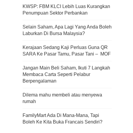
KWSP: FBM KLCI Lebih Luas Kurangkan
Penumpuan Sektor Perbankan
Apa Itu Fundamental Analysis
Selain Saham, Apa Lagi Yang Anda Boleh
Yang Selalu Sifu Saham Sebut
Laburkan Di Bursa Malaysia?
Tu?
Kerajaan Sedang Kaji Perluas Guna QR
SARA Ke Pasar Tamu, Pasar Tani – MOF
Jangan Main Beli Saham, Ikuti 7 Langkah
Membaca Carta Seperti Pelabur
Berpengalaman
Dilema mahu membeli atau menyewa
rumah
FamilyMart Ada Di Mana-Mana, Tapi
Boleh Ke Kita Buka Francais Sendiri?