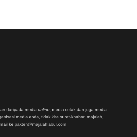
aan daripada media
online
, media cetak dan juga media
ganisasi media anda, tidak kira surat-khabar, majalah,
email ke
pakteh@majalahlabur.com