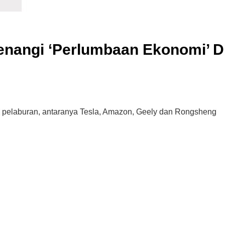
nangi ‘Perlumbaan Ekonomi’ D
ula pelaburan, antaranya Tesla, Amazon, Geely dan Rongsheng
Cara Buka Akaun Saham
n
(CDS) Maybank