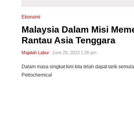
Ekonomi
Malaysia Dalam Misi Meme
Rantau Asia Tenggara
Majalah Labur
June 20, 2023 1:26 pm
Dalam masa singkat kini kita telah dapat tarik sem
Petrochemical
Editor Picks
Ini 15 Panduan Beginner
Perlu Tahu Tentang Pelabura
Saham di Bursa Malaysia