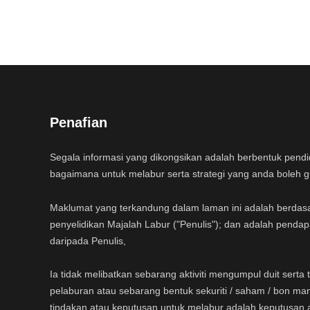
Penafian
Segala informasi yang dikongsikan adalah berbentuk pend
bagaimana untuk melabur serta strategi yang anda boleh 
Maklumat yang terkandung dalam laman ini adalah berdas
penyelidikan Majalah Labur ("Penulis"); dan adalah pendap
daripada Penulis,
Ia tidak melibatkan sebarang aktiviti mengumpul duit sert
pelaburan atau sebarang bentuk sekuriti / saham / bon ma
tindakan atau keputusan untuk melabur adalah keputusan 