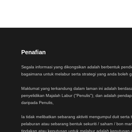
Penafian
Segala informasi yang dikongsikan adalah berbentuk pend
bagaimana untuk melabur serta strategi yang anda boleh 
Maklumat yang terkandung dalam laman ini adalah berdas
penyelidikan Majalah Labur ("Penulis"); dan adalah pendap
daripada Penulis,
Ia tidak melibatkan sebarang aktiviti mengumpul duit sert
pelaburan atau sebarang bentuk sekuriti / saham / bon ma
tindakan atau keputusan untuk melabur adalah keputusan 