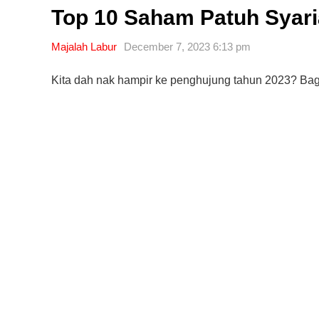
Top 10 Saham Patuh Syari
Majalah Labur
December 7, 2023 6:13 pm
Kita dah nak hampir ke penghujung tahun 2023? Baga
Editor Picks
Ini 15 Panduan Beginner
Perlu Tahu Tentang Pelabura
Saham di Bursa Malaysia