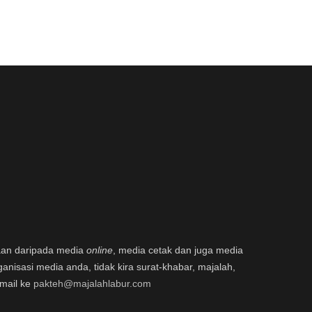
aan daripada media
online
, media cetak dan juga media
ganisasi media anda, tidak kira surat-khabar, majalah,
email ke
pakteh@majalahlabur.com