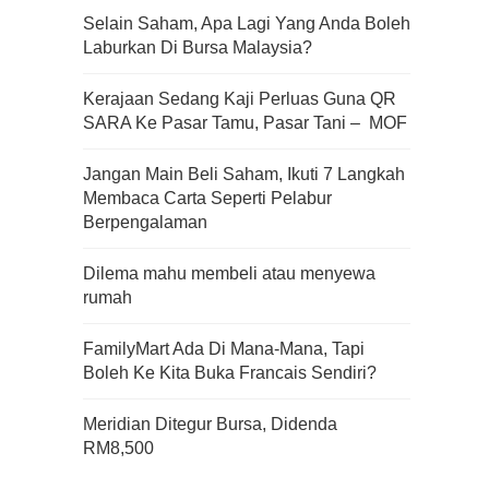
Selain Saham, Apa Lagi Yang Anda Boleh
Laburkan Di Bursa Malaysia?
Apa Itu Fundamental Analysis
Kerajaan Sedang Kaji Perluas Guna QR
Yang Selalu Sifu Saham Sebut
SARA Ke Pasar Tamu, Pasar Tani – MOF
Tu?
Jangan Main Beli Saham, Ikuti 7 Langkah
Membaca Carta Seperti Pelabur
Berpengalaman
Dilema mahu membeli atau menyewa
rumah
FamilyMart Ada Di Mana-Mana, Tapi
Boleh Ke Kita Buka Francais Sendiri?
Meridian Ditegur Bursa, Didenda
RM8,500