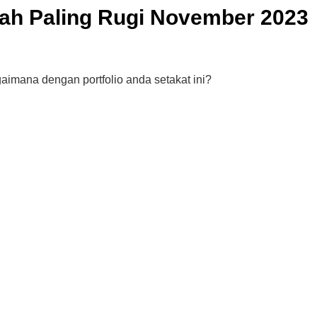
ah Paling Rugi November 2023
imana dengan portfolio anda setakat ini?
Cara Buka Akaun Saham
n
(CDS) Maybank