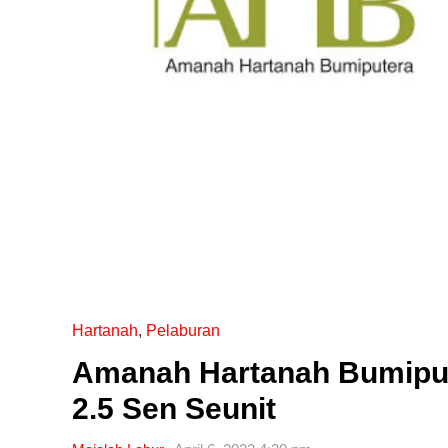
Hartanah
,
Pelaburan
Editor Picks
Amanah Hartanah Bumipute
Ini 15 Panduan Beginner
2.5 Sen Seunit
Perlu Tahu Tentang Pelabura
Saham di Bursa Malaysia