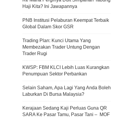
Haji Kita? Ini Jawapannya
Apa Itu Fundamental Analysis
PNB Institusi Pelaburan Keempat Terbaik
Yang Selalu Sifu Saham Sebut
Global Dalam Skor GSR
Tu?
Trading Plan: Kunci Utama Yang
Membezakan Trader Untung Dengan
Trader Rugi
KWSP: FBM KLCI Lebih Luas Kurangkan
Penumpuan Sektor Perbankan
Selain Saham, Apa Lagi Yang Anda Boleh
Laburkan Di Bursa Malaysia?
Kerajaan Sedang Kaji Perluas Guna QR
SARA Ke Pasar Tamu, Pasar Tani – MOF