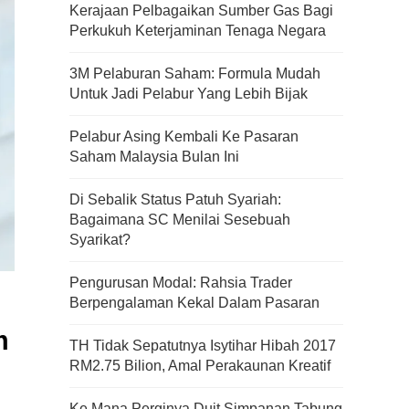
Kerajaan Pelbagaikan Sumber Gas Bagi
Perkukuh Keterjaminan Tenaga Negara
3M Pelaburan Saham: Formula Mudah
Untuk Jadi Pelabur Yang Lebih Bijak
Pelabur Asing Kembali Ke Pasaran
Saham Malaysia Bulan Ini
Di Sebalik Status Patuh Syariah:
Bagaimana SC Menilai Sesebuah
Syarikat?
Pengurusan Modal: Rahsia Trader
Berpengalaman Kekal Dalam Pasaran
m
TH Tidak Sepatutnya Isytihar Hibah 2017
Kenali Franchisee Disebalik
RM2.75 Bilion, Amal Perakaunan Kreatif
Family Mart
Ke Mana Perginya Duit Simpanan Tabung