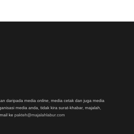
aan daripada media
online
, media cetak dan juga media
ganisasi media anda, tidak kira surat-khabar, majalah,
email ke
pakteh@majalahlabur.com