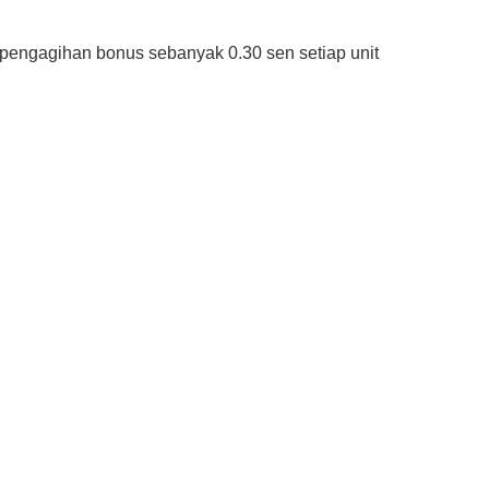
 pengagihan bonus sebanyak 0.30 sen setiap unit
Syarikat Yang Beri Dividen
Tertinggi Di Bursa Malaysia
(2018)