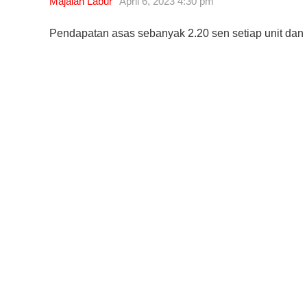
Majalah Labur
April 6, 2023 4:30 pm
Pendapatan asas sebanyak 2.20 sen setiap unit dan
10 Aplikasi Perlu Ada Dalam
Telefon Seorang Pelabur
Saham