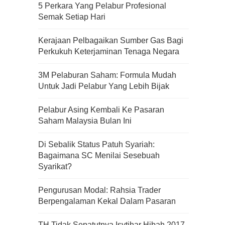
5 Perkara Yang Pelabur Profesional
Semak Setiap Hari
Kerajaan Pelbagaikan Sumber Gas Bagi
Perkukuh Keterjaminan Tenaga Negara
3M Pelaburan Saham: Formula Mudah
Untuk Jadi Pelabur Yang Lebih Bijak
Pelabur Asing Kembali Ke Pasaran
Saham Malaysia Bulan Ini
Di Sebalik Status Patuh Syariah:
Bagaimana SC Menilai Sesebuah
Syarikat?
Pengurusan Modal: Rahsia Trader
Kenali Franchisee Disebalik
Berpengalaman Kekal Dalam Pasaran
Family Mart
TH Tidak Sepatutnya Isytihar Hibah 2017