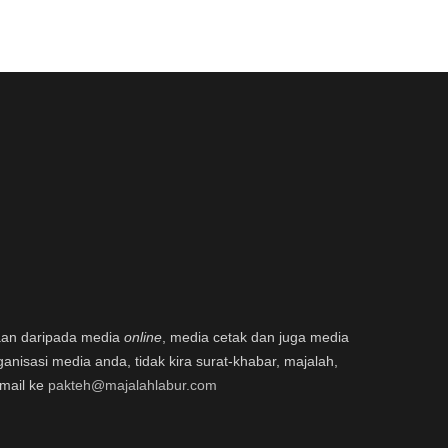
aan daripada media
online
, media cetak dan juga media
ganisasi media anda, tidak kira surat-khabar, majalah,
email ke
pakteh@majalahlabur.com