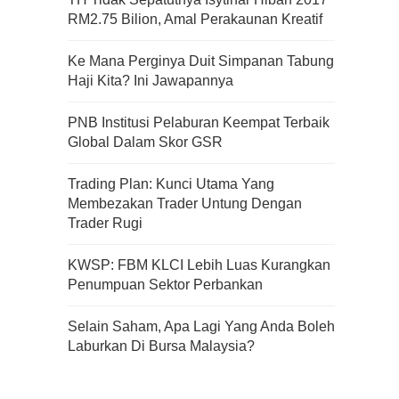
RM2.75 Bilion, Amal Perakaunan Kreatif
Apa Itu Fundamental Analysis
Ke Mana Perginya Duit Simpanan Tabung
Yang Selalu Sifu Saham Sebut
Haji Kita? Ini Jawapannya
Tu?
PNB Institusi Pelaburan Keempat Terbaik
Global Dalam Skor GSR
Trading Plan: Kunci Utama Yang
Membezakan Trader Untung Dengan
Trader Rugi
KWSP: FBM KLCI Lebih Luas Kurangkan
Penumpuan Sektor Perbankan
Selain Saham, Apa Lagi Yang Anda Boleh
Laburkan Di Bursa Malaysia?