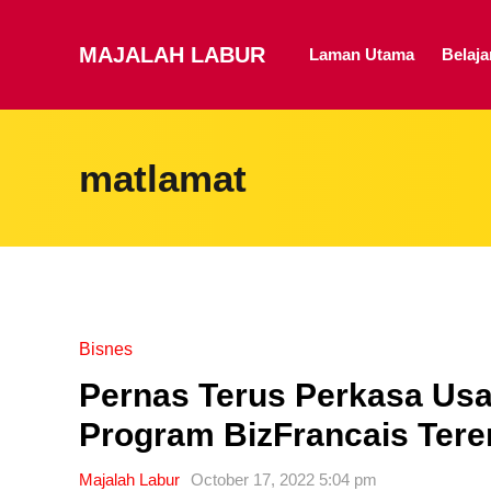
MAJALAH LABUR
Laman Utama
Belaj
matlamat
Bisnes
Pernas Terus Perkasa Usa
Program BizFrancais Ter
Majalah Labur
October 17, 2022 5:04 pm