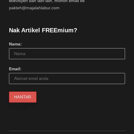
televisyen dan lain-lain, mohon email ke
pakteh@majalahlabur.com
Nak Artikel FREEmium?
Nama:
Email: