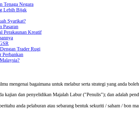
an Tenaga Negara
g Lebih Bijak
uah Syarikat?
m Pasaran
l Perakaunan Kreatif
pannya
 GSR
 Dengan Trader Rugi
 Perbankan
Malaysia?
ilmu mengenai bagaimana untuk melabur serta strategi yang anda bole
 kajian dan penyelidikan Majalah Labur ("Penulis"); dan adalah pendap
beritahu anda pelaburan atau sebarang bentuk sekuriti / saham / bon m