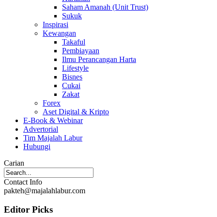
Saham Amanah (Unit Trust)
Sukuk
Inspirasi
Kewangan
Takaful
Pembiayaan
Ilmu Perancangan Harta
Lifestyle
Bisnes
Cukai
Zakat
Forex
Aset Digital & Kripto
E-Book & Webinar
Advertorial
Tim Majalah Labur
Hubungi
Carian
Contact Info
pakteh@majalahlabur.com
Editor Picks