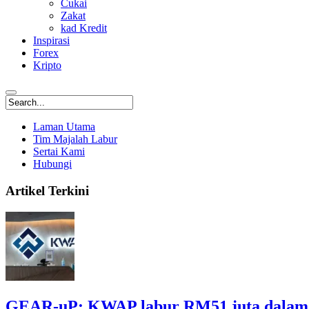
Cukai
Zakat
kad Kredit
Inspirasi
Forex
Kripto
Laman Utama
Tim Majalah Labur
Sertai Kami
Hubungi
Artikel Terkini
GEAR-uP: KWAP labur RM51 juta dalam B