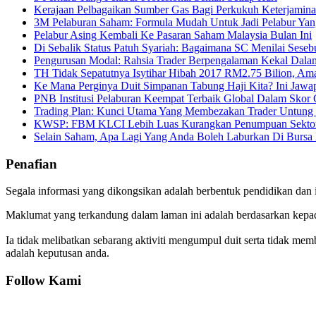
Kerajaan Pelbagaikan Sumber Gas Bagi Perkukuh Keterjamin
3M Pelaburan Saham: Formula Mudah Untuk Jadi Pelabur Yan
Pelabur Asing Kembali Ke Pasaran Saham Malaysia Bulan Ini
Di Sebalik Status Patuh Syariah: Bagaimana SC Menilai Seseb
Pengurusan Modal: Rahsia Trader Berpengalaman Kekal Dala
TH Tidak Sepatutnya Isytihar Hibah 2017 RM2.75 Bilion, Ama
Ke Mana Perginya Duit Simpanan Tabung Haji Kita? Ini Jawa
PNB Institusi Pelaburan Keempat Terbaik Global Dalam Skor
Trading Plan: Kunci Utama Yang Membezakan Trader Untung
KWSP: FBM KLCI Lebih Luas Kurangkan Penumpuan Sektor
Selain Saham, Apa Lagi Yang Anda Boleh Laburkan Di Bursa 
Penafian
Segala informasi yang dikongsikan adalah berbentuk pendidikan dan 
Maklumat yang terkandung dalam laman ini adalah berdasarkan kepada
Ia tidak melibatkan sebarang aktiviti mengumpul duit serta tidak mem
adalah keputusan anda.
Follow Kami