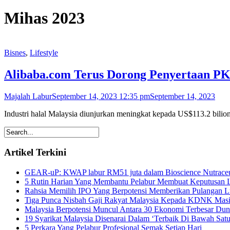
Mihas 2023
Bisnes
,
Lifestyle
Alibaba.com Terus Dorong Penyertaan P
Majalah Labur
September 14, 2023 12:35 pm
September 14, 2023
Industri halal Malaysia diunjurkan meningkat kepada US$113.2 bilio
Artikel Terkini
GEAR-uP: KWAP labur RM51 juta dalam Bioscience Nutraceu
5 Rutin Harian Yang Membantu Pelabur Membuat Keputusan L
Rahsia Memilih IPO Yang Berpotensi Memberikan Pulangan 
Tiga Punca Nisbah Gaji Rakyat Malaysia Kepada KDNK Mas
Malaysia Berpotensi Muncul Antara 30 Ekonomi Terbesar Dun
19 Syarikat Malaysia Disenarai Dalam ‘Terbaik Di Bawah Satu
5 Perkara Yang Pelabur Profesional Semak Setiap Hari