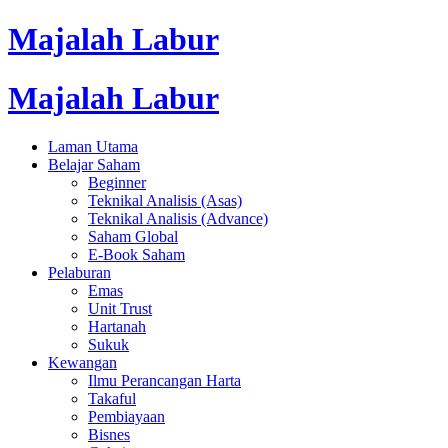
Majalah Labur
Majalah Labur
Laman Utama
Belajar Saham
Beginner
Teknikal Analisis (Asas)
Teknikal Analisis (Advance)
Saham Global
E-Book Saham
Pelaburan
Emas
Unit Trust
Hartanah
Sukuk
Kewangan
Ilmu Perancangan Harta
Takaful
Pembiayaan
Bisnes