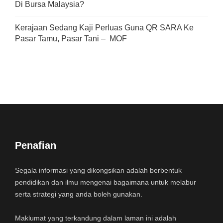
Di Bursa Malaysia?
Kerajaan Sedang Kaji Perluas Guna QR SARA Ke
Pasar Tamu, Pasar Tani – MOF
Penafian
Segala informasi yang dikongsikan adalah berbentuk
pendidikan dan ilmu mengenai bagaimana untuk melabur
serta strategi yang anda boleh gunakan.
Maklumat yang terkandung dalam laman ini adalah