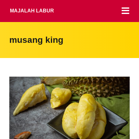
MAJALAH LABUR
musang king