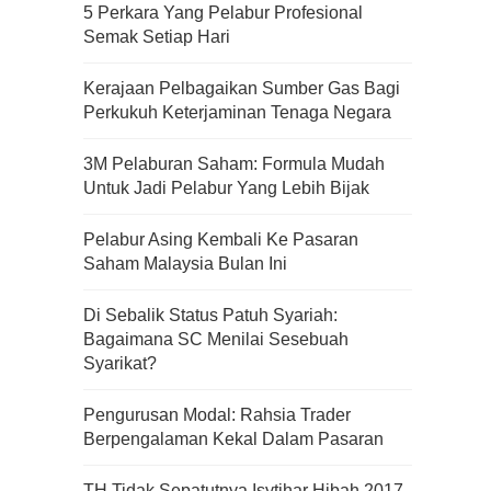
5 Perkara Yang Pelabur Profesional
Semak Setiap Hari
Kerajaan Pelbagaikan Sumber Gas Bagi
Perkukuh Keterjaminan Tenaga Negara
3M Pelaburan Saham: Formula Mudah
Untuk Jadi Pelabur Yang Lebih Bijak
Pelabur Asing Kembali Ke Pasaran
Saham Malaysia Bulan Ini
Di Sebalik Status Patuh Syariah:
Bagaimana SC Menilai Sesebuah
Syarikat?
Pengurusan Modal: Rahsia Trader
Kenali Franchisee Disebalik
Berpengalaman Kekal Dalam Pasaran
Family Mart
TH Tidak Sepatutnya Isytihar Hibah 2017