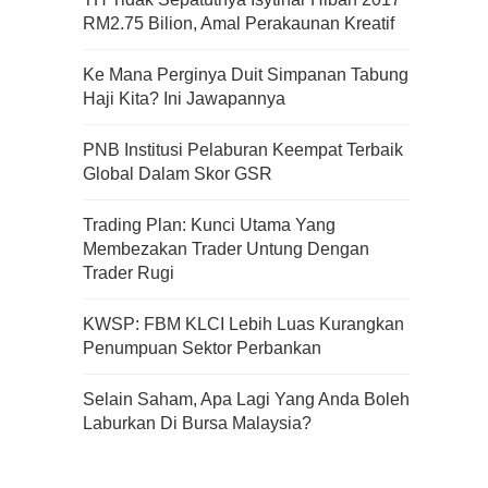
RM2.75 Bilion, Amal Perakaunan Kreatif
Apa Itu Fundamental Analysis
Ke Mana Perginya Duit Simpanan Tabung
Yang Selalu Sifu Saham Sebut
Haji Kita? Ini Jawapannya
Tu?
PNB Institusi Pelaburan Keempat Terbaik
Global Dalam Skor GSR
Trading Plan: Kunci Utama Yang
Membezakan Trader Untung Dengan
Trader Rugi
KWSP: FBM KLCI Lebih Luas Kurangkan
Penumpuan Sektor Perbankan
Selain Saham, Apa Lagi Yang Anda Boleh
Laburkan Di Bursa Malaysia?