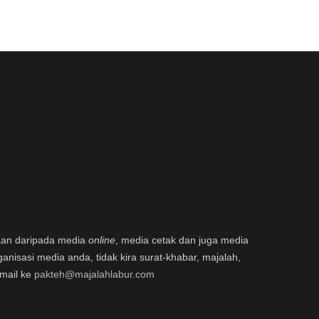
aan daripada media
online
, media cetak dan juga media
ganisasi media anda, tidak kira surat-khabar, majalah,
email ke
pakteh@majalahlabur.com