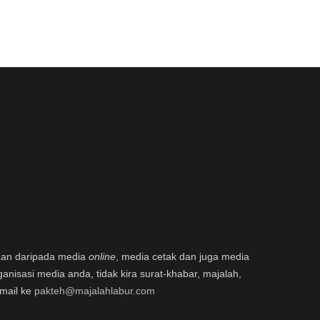
aan daripada media
online
, media cetak dan juga media
ganisasi media anda, tidak kira surat-khabar, majalah,
email ke
pakteh@majalahlabur.com