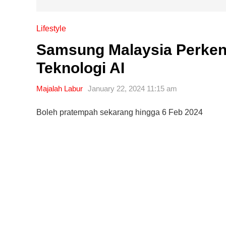
Lifestyle
Samsung Malaysia Perkena
Teknologi AI
Majalah Labur
January 22, 2024 11:15 am
Boleh pratempah sekarang hingga 6 Feb 2024
Editor Picks
Ini 15 Panduan Beginner
Perlu Tahu Tentang Pelabura
Saham di Bursa Malaysia