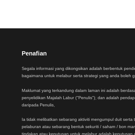
Penafian
Segala informasi yang dikongsikan adalah berbentuk pend
bagaimana untuk melabur serta strategi yang anda boleh 
Maklumat yang terkandung dalam laman ini adalah berdas
penyelidikan Majalah Labur ("Penulis"); dan adalah pendap
daripada Penulis,
Ia tidak melibatkan sebarang aktiviti mengumpul duit sert
pelaburan atau sebarang bentuk sekuriti / saham / bon ma
tindakan atau keputusan untuk melabur adalah keputusan 