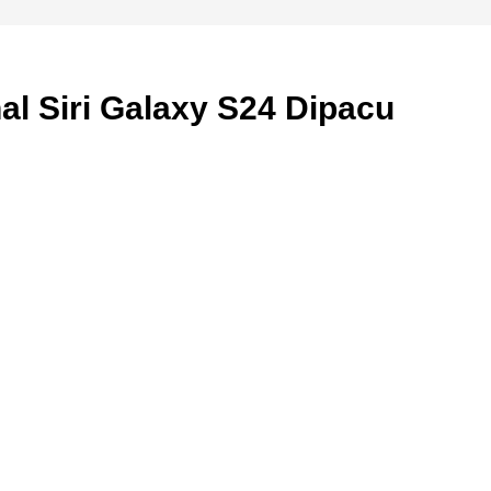
l Siri Galaxy S24 Dipacu
Cara Buka Akaun Saham
n
(CDS) Maybank