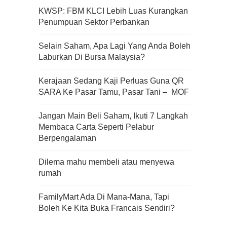
KWSP: FBM KLCI Lebih Luas Kurangkan
Penumpuan Sektor Perbankan
Apa Itu Fundamental Analysis
Selain Saham, Apa Lagi Yang Anda Boleh
Yang Selalu Sifu Saham Sebut
Laburkan Di Bursa Malaysia?
Tu?
Kerajaan Sedang Kaji Perluas Guna QR
SARA Ke Pasar Tamu, Pasar Tani – MOF
Jangan Main Beli Saham, Ikuti 7 Langkah
Membaca Carta Seperti Pelabur
Berpengalaman
Dilema mahu membeli atau menyewa
rumah
FamilyMart Ada Di Mana-Mana, Tapi
Boleh Ke Kita Buka Francais Sendiri?