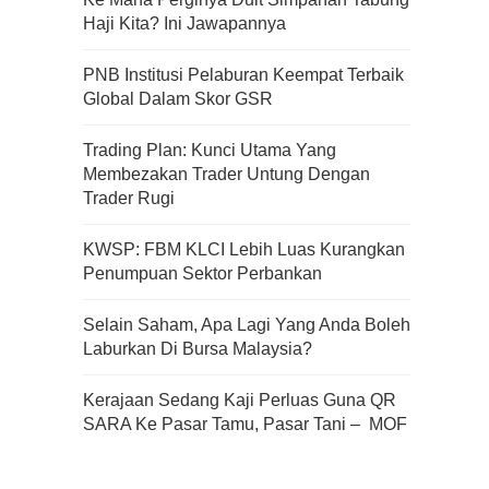
Haji Kita? Ini Jawapannya
Apa Itu Fundamental Analysis
PNB Institusi Pelaburan Keempat Terbaik
Yang Selalu Sifu Saham Sebut
Global Dalam Skor GSR
Tu?
Trading Plan: Kunci Utama Yang
Membezakan Trader Untung Dengan
Trader Rugi
KWSP: FBM KLCI Lebih Luas Kurangkan
Penumpuan Sektor Perbankan
Selain Saham, Apa Lagi Yang Anda Boleh
Laburkan Di Bursa Malaysia?
Kerajaan Sedang Kaji Perluas Guna QR
SARA Ke Pasar Tamu, Pasar Tani – MOF