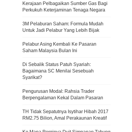
Kerajaan Pelbagaikan Sumber Gas Bagi
Perkukuh Keterjaminan Tenaga Negara
3M Pelaburan Saham: Formula Mudah
Untuk Jadi Pelabur Yang Lebih Bijak
Pelabur Asing Kembali Ke Pasaran
Saham Malaysia Bulan Ini
Di Sebalik Status Patuh Syariah:
Bagaimana SC Menilai Sesebuah
Syarikat?
Pengurusan Modal: Rahsia Trader
Berpengalaman Kekal Dalam Pasaran
TH Tidak Sepatutnya Isytihar Hibah 2017
Kenali Franchisee Disebalik
RM2.75 Bilion, Amal Perakaunan Kreatif
Family Mart
Ke Mana Perginya Duit Simpanan Tabung