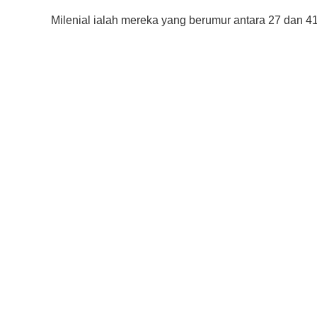
Milenial ialah mereka yang berumur antara 27 dan 4
Editor Picks
Ini 15 Panduan Beginner
Perlu Tahu Tentang Pelabura
Saham di Bursa Malaysia