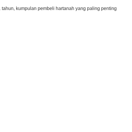
1 tahun, kumpulan pembeli hartanah yang paling penting
Cara Buka Akaun Saham
n
(CDS) Maybank