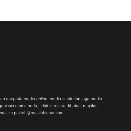
aan daripada media
online
, media cetak dan juga media
ganisasi media anda, tidak kira surat-khabar, majalah,
email ke
pakteh@majalahlabur.com