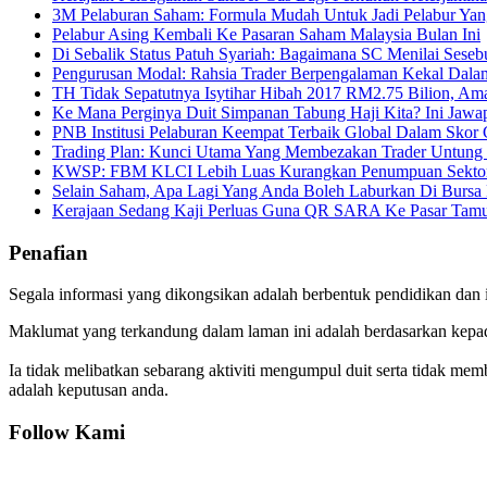
3M Pelaburan Saham: Formula Mudah Untuk Jadi Pelabur Yan
Pelabur Asing Kembali Ke Pasaran Saham Malaysia Bulan Ini
Di Sebalik Status Patuh Syariah: Bagaimana SC Menilai Seseb
Pengurusan Modal: Rahsia Trader Berpengalaman Kekal Dala
TH Tidak Sepatutnya Isytihar Hibah 2017 RM2.75 Bilion, Ama
Ke Mana Perginya Duit Simpanan Tabung Haji Kita? Ini Jawa
PNB Institusi Pelaburan Keempat Terbaik Global Dalam Skor
Trading Plan: Kunci Utama Yang Membezakan Trader Untung
KWSP: FBM KLCI Lebih Luas Kurangkan Penumpuan Sektor
Selain Saham, Apa Lagi Yang Anda Boleh Laburkan Di Bursa 
Kerajaan Sedang Kaji Perluas Guna QR SARA Ke Pasar Tam
Penafian
Segala informasi yang dikongsikan adalah berbentuk pendidikan dan 
Maklumat yang terkandung dalam laman ini adalah berdasarkan kepada
Ia tidak melibatkan sebarang aktiviti mengumpul duit serta tidak mem
adalah keputusan anda.
Follow Kami