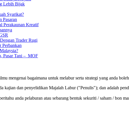
g Lebih Bijak
uah Syarikat?
m Pasaran
l Perakaunan Kreatif
pannya
 GSR
 Dengan Trader Rugi
 Perbankan
Malaysia?
u, Pasar Tani – MOF
ilmu mengenai bagaimana untuk melabur serta strategi yang anda bole
 kajian dan penyelidikan Majalah Labur ("Penulis"); dan adalah pendap
beritahu anda pelaburan atau sebarang bentuk sekuriti / saham / bon m