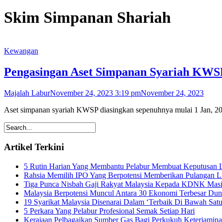
Skim Simpanan Shariah
Kewangan
Pengasingan Aset Simpanan Syariah KWSP
Majalah Labur
November 24, 2023 3:19 pm
November 24, 2023
Aset simpanan syariah KWSP diasingkan sepenuhnya mulai 1 Jan, 2
Artikel Terkini
5 Rutin Harian Yang Membantu Pelabur Membuat Keputusan L
Rahsia Memilih IPO Yang Berpotensi Memberikan Pulangan 
Tiga Punca Nisbah Gaji Rakyat Malaysia Kepada KDNK Mas
Malaysia Berpotensi Muncul Antara 30 Ekonomi Terbesar Dun
19 Syarikat Malaysia Disenarai Dalam ‘Terbaik Di Bawah Satu
5 Perkara Yang Pelabur Profesional Semak Setiap Hari
Kerajaan Pelbagaikan Sumber Gas Bagi Perkukuh Keterjamin