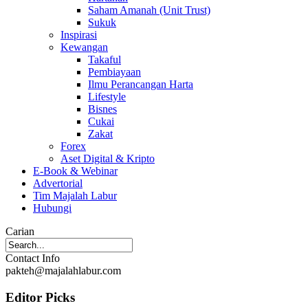
Saham Amanah (Unit Trust)
Sukuk
Inspirasi
Kewangan
Takaful
Pembiayaan
Ilmu Perancangan Harta
Lifestyle
Bisnes
Cukai
Zakat
Forex
Aset Digital & Kripto
E-Book & Webinar
Advertorial
Tim Majalah Labur
Hubungi
Carian
Contact Info
pakteh@majalahlabur.com
Editor Picks