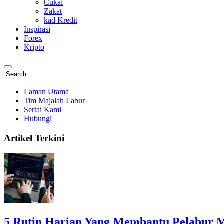
Cukai
Zakat
kad Kredit
Inspirasi
Forex
Kripto
Laman Utama
Tim Majalah Labur
Sertai Kami
Hubungi
Artikel Terkini
5 Rutin Harian Yang Membantu Pelabur 