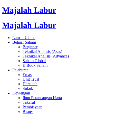
Majalah Labur
Majalah Labur
Laman Utama
Belajar Saham
Beginner
Teknikal Analisis (Asas)
Teknikal Analisis (Advance)
Saham Global
E-Book Saham
Pelaburan
Emas
Unit Trust
Hartanah
Sukuk
Kewangan
Ilmu Perancangan Harta
Takaful
Pembiayaan
Bisnes