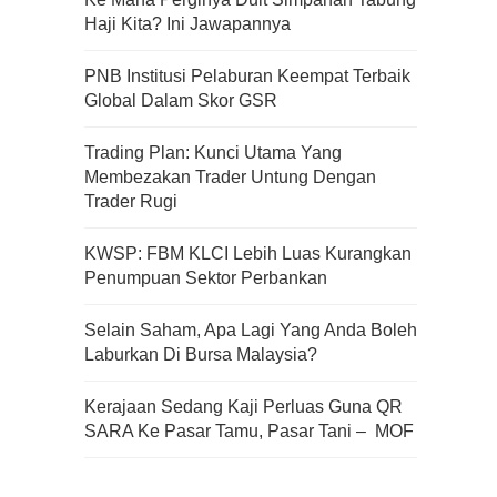
Haji Kita? Ini Jawapannya
Kenali Franchisee Disebalik
Family Mart
PNB Institusi Pelaburan Keempat Terbaik
Global Dalam Skor GSR
Trading Plan: Kunci Utama Yang
Apa Itu Fundamental Analysis
Membezakan Trader Untung Dengan
Yang Selalu Sifu Saham Sebut
Trader Rugi
Tu?
KWSP: FBM KLCI Lebih Luas Kurangkan
Penumpuan Sektor Perbankan
Selain Saham, Apa Lagi Yang Anda Boleh
Laburkan Di Bursa Malaysia?
Kerajaan Sedang Kaji Perluas Guna QR
SARA Ke Pasar Tamu, Pasar Tani – MOF