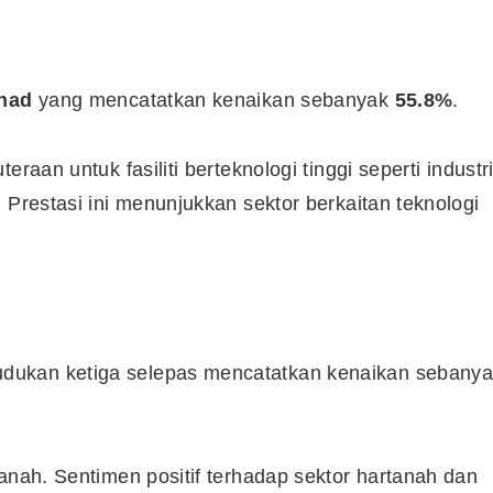
Syarikat Yang Beri Dividen
rhad
yang mencatatkan kenaikan sebanyak
55.8%
.
Tertinggi Di Bursa Malaysia
(2018)
raan untuk fasiliti berteknologi tinggi seperti industr
 Prestasi ini menunjukkan sektor berkaitan teknologi
udukan ketiga selepas mencatatkan kenaikan sebany
anah. Sentimen positif terhadap sektor hartanah dan