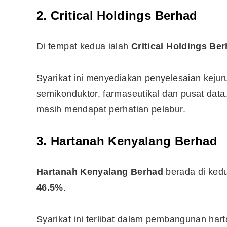
2. Critical Holdings Berhad
10 Aplikasi Perlu Ada Dalam
Di tempat kedua ialah
Critical Holdings Be
Telefon Seorang Pelabur
Saham
Syarikat ini menyediakan penyelesaian kejurute
semikonduktor, farmaseutikal dan pusat data.
masih mendapat perhatian pelabur.
3. Hartanah Kenyalang Berhad
Hartanah Kenyalang Berhad
berada di ked
46.5%
.
Syarikat ini terlibat dalam pembangunan hart