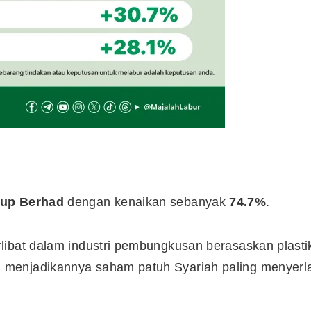
oup Berhad
dengan kenaikan sebanyak
74.7%
.
libat dalam industri pembungkusan berasaskan plasti
 menjadikannya saham patuh Syariah paling menyerl
Cara Buka Akaun Saham
n
(CDS) Maybank