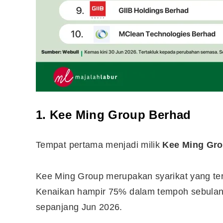
1. Kee Ming Group Berhad
Tempat pertama menjadi milik
Kee Ming Gr
Editor Picks
Kee Ming Group merupakan syarikat yang ter
Kenaikan hampir 75% dalam tempoh sebulan
Ini 15 Panduan Beginner
Perlu Tahu Tentang Pelabura
sepanjang Jun 2026.
Saham di Bursa Malaysia