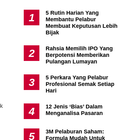
5 Rutin Harian Yang
1
Membantu Pelabur
Apa Itu Fundamental Analysis
Membuat Keputusan Lebih
Yang Selalu Sifu Saham Sebut
Bijak
Tu?
i
Rahsia Memilih IPO Yang
2
Berpotensi Memberikan
Pulangan Lumayan
5 Perkara Yang Pelabur
3
Profesional Semak Setiap
Hari
ak
12 Jenis ‘Bias’ Dalam
4
Menganalisa Pasaran
3M Pelaburan Saham:
5
Formula Mudah Untuk