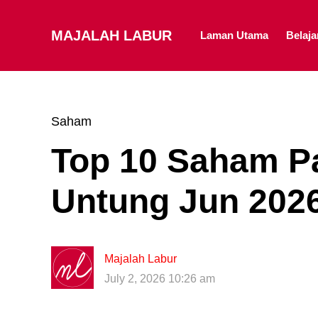
MAJALAH LABUR
Laman Utama
Belaj
Saham
Top 10 Saham Pa
Untung Jun 202
Majalah Labur
July 2, 2026 10:26 am