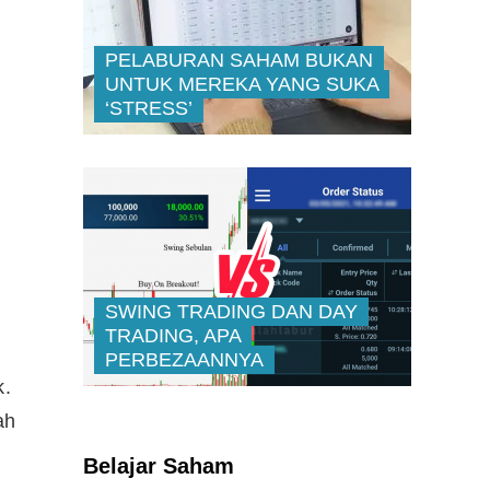
PELABURAN SAHAM BUKAN
UNTUK MEREKA YANG SUKA
‘STRESS’
SWING TRADING DAN DAY
TRADING, APA
PERBEZAANNYA
k.
ah
Kenali Franchisee Disebalik
Family Mart
Belajar Saham