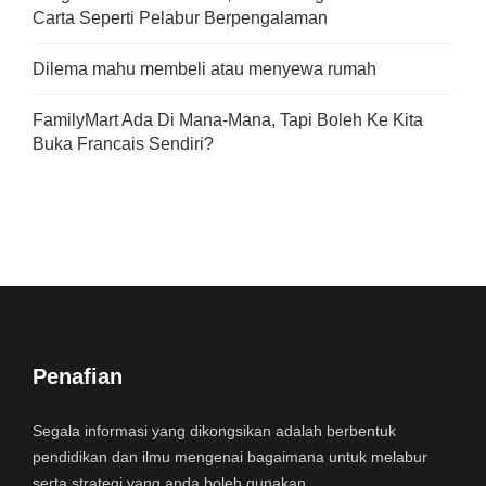
Carta Seperti Pelabur Berpengalaman
Dilema mahu membeli atau menyewa rumah
FamilyMart Ada Di Mana-Mana, Tapi Boleh Ke Kita
Buka Francais Sendiri?
Penafian
Segala informasi yang dikongsikan adalah berbentuk
pendidikan dan ilmu mengenai bagaimana untuk melabur
serta strategi yang anda boleh gunakan.