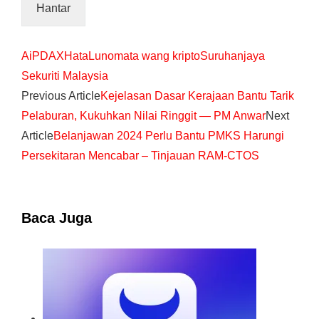
AiP
DAX
Hata
Luno
mata wang kripto
Suruhanjaya
Sekuriti Malaysia
Previous Article
Kejelasan Dasar Kerajaan Bantu Tarik
Pelaburan, Kukuhkan Nilai Ringgit — PM Anwar
Next
Article
Belanjawan 2024 Perlu Bantu PMKS Harungi
Persekitaran Mencabar – Tinjauan RAM-CTOS
Baca Juga