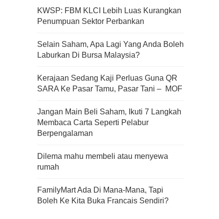
KWSP: FBM KLCI Lebih Luas Kurangkan
Penumpuan Sektor Perbankan
Apa Itu Fundamental Analysis
Selain Saham, Apa Lagi Yang Anda Boleh
Yang Selalu Sifu Saham Sebut
Laburkan Di Bursa Malaysia?
Tu?
Kerajaan Sedang Kaji Perluas Guna QR
SARA Ke Pasar Tamu, Pasar Tani – MOF
Jangan Main Beli Saham, Ikuti 7 Langkah
Membaca Carta Seperti Pelabur
Berpengalaman
Dilema mahu membeli atau menyewa
rumah
FamilyMart Ada Di Mana-Mana, Tapi
Boleh Ke Kita Buka Francais Sendiri?