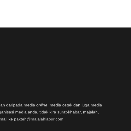
aan daripada media
online
, media cetak dan juga media
ganisasi media anda, tidak kira surat-khabar, majalah,
email ke
pakteh@majalahlabur.com