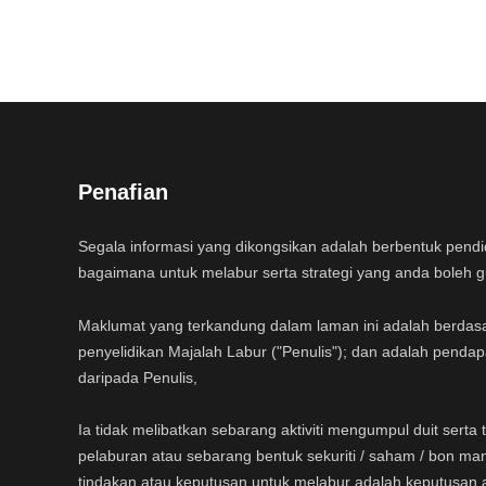
Penafian
Segala informasi yang dikongsikan adalah berbentuk pend
bagaimana untuk melabur serta strategi yang anda boleh 
Maklumat yang terkandung dalam laman ini adalah berdas
penyelidikan Majalah Labur ("Penulis"); dan adalah pendap
daripada Penulis,
Ia tidak melibatkan sebarang aktiviti mengumpul duit sert
pelaburan atau sebarang bentuk sekuriti / saham / bon ma
tindakan atau keputusan untuk melabur adalah keputusan 