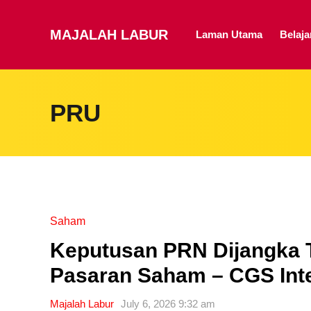
MAJALAH LABUR
Laman Utama
Belaj
PRU
Saham
Keputusan PRN Dijangka 
Pasaran Saham – CGS Inte
Majalah Labur
July 6, 2026 9:32 am