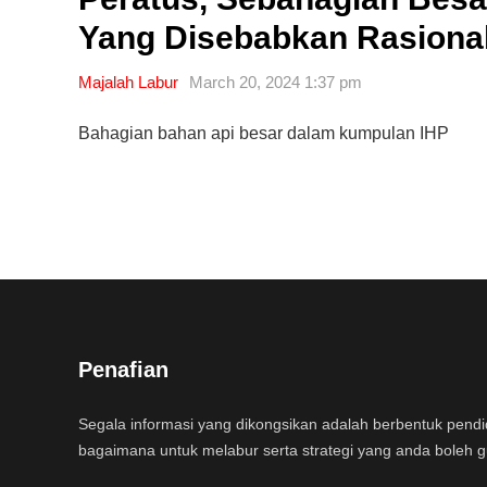
Yang Disebabkan Rasional
Majalah Labur
March 20, 2024 1:37 pm
Bahagian bahan api besar dalam kumpulan IHP
Penafian
Segala informasi yang dikongsikan adalah berbentuk pend
bagaimana untuk melabur serta strategi yang anda boleh 