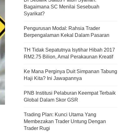
Bagaimana SC Menilai Sesebuah
Kenali Franchisee Disebalik
Syarikat?
Family Mart
Pengurusan Modal: Rahsia Trader
Berpengalaman Kekal Dalam Pasaran
Apa Itu Fundamental Analysis
TH Tidak Sepatutnya Isytihar Hibah 2017
Yang Selalu Sifu Saham Sebut
RM2.75 Bilion, Amal Perakaunan Kreatif
Tu?
Ke Mana Perginya Duit Simpanan Tabung
Haji Kita? Ini Jawapannya
PNB Institusi Pelaburan Keempat Terbaik
Global Dalam Skor GSR
Trading Plan: Kunci Utama Yang
Membezakan Trader Untung Dengan
Trader Rugi