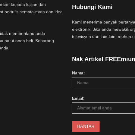
arkan kepada kajian dan
Hubungi Kami
at bertulis semata-mata dan idea
Kami menerima banyak pertany
elektronik. Jika anda mewakili or
a tidak memberitahu anda
televisyen dan lain-lain, mohon 
na patut anda beli. Sebarang
anda.
Nak Artikel FREEmiu
Nama:
Email: