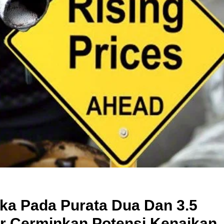
Cara Buka Akaun Saham
n
(CDS) Maybank
Syarikat Yang Beri Dividen
Tertinggi Di Bursa Malaysia
(2018)
gka Pada Purata Dua Dan 3.5
r Cerminkan Potensi Kenaikan