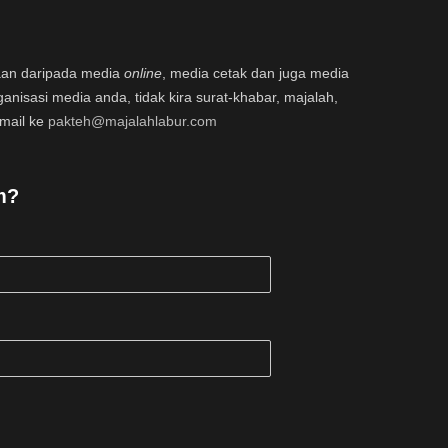
aan daripada media
online
, media cetak dan juga media
ganisasi media anda, tidak kira surat-khabar, majalah,
email ke
pakteh@majalahlabur.com
m?