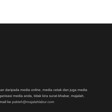
aan daripada media
online
, media cetak dan juga media
ganisasi media anda, tidak kira surat-khabar, majalah,
email ke
pakteh@majalahlabur.com