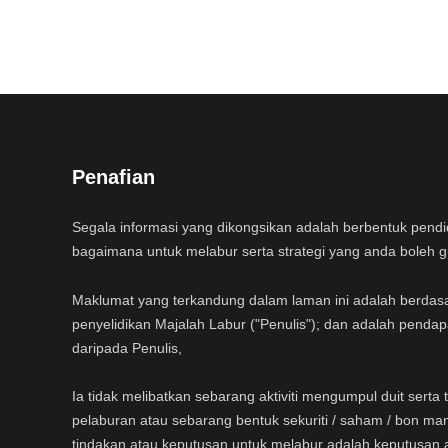
Penafian
Segala informasi yang dikongsikan adalah berbentuk pend
bagaimana untuk melabur serta strategi yang anda boleh 
Maklumat yang terkandung dalam laman ini adalah berdas
penyelidikan Majalah Labur ("Penulis"); dan adalah pendap
daripada Penulis,
Ia tidak melibatkan sebarang aktiviti mengumpul duit sert
pelaburan atau sebarang bentuk sekuriti / saham / bon ma
tindakan atau keputusan untuk melabur adalah keputusan 