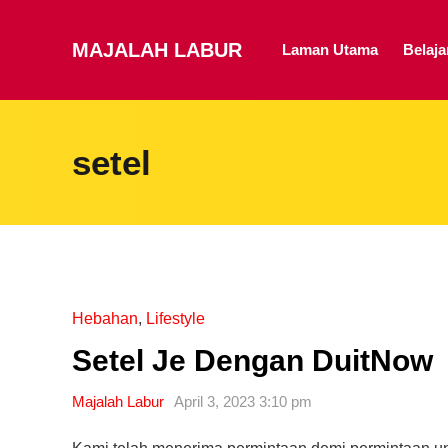
MAJALAH LABUR
Laman Utama
Belaj
setel
Hebahan
,
Lifestyle
Setel Je Dengan DuitNow
Majalah Labur
April 3, 2023 3:10 pm