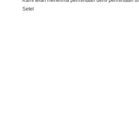
Kami telah menerima permintaan demi permintaan un
Setel