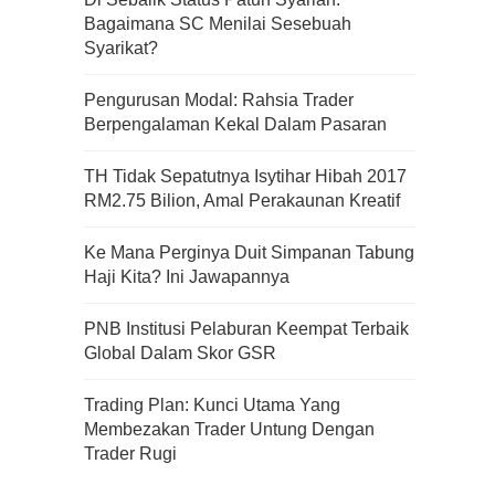
Bagaimana SC Menilai Sesebuah
Syarikat?
Apa Itu Fundamental Analysis
Pengurusan Modal: Rahsia Trader
Yang Selalu Sifu Saham Sebut
Berpengalaman Kekal Dalam Pasaran
Tu?
TH Tidak Sepatutnya Isytihar Hibah 2017
RM2.75 Bilion, Amal Perakaunan Kreatif
Ke Mana Perginya Duit Simpanan Tabung
Haji Kita? Ini Jawapannya
PNB Institusi Pelaburan Keempat Terbaik
Global Dalam Skor GSR
Trading Plan: Kunci Utama Yang
Membezakan Trader Untung Dengan
Trader Rugi