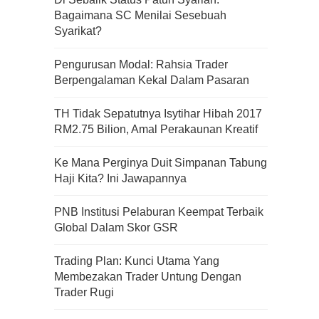
Bagaimana SC Menilai Sesebuah
Kenali Franchisee Disebalik
Syarikat?
Family Mart
Pengurusan Modal: Rahsia Trader
Berpengalaman Kekal Dalam Pasaran
TH Tidak Sepatutnya Isytihar Hibah 2017
Apa Itu Fundamental Analysis
RM2.75 Bilion, Amal Perakaunan Kreatif
Yang Selalu Sifu Saham Sebut
Tu?
Ke Mana Perginya Duit Simpanan Tabung
Haji Kita? Ini Jawapannya
PNB Institusi Pelaburan Keempat Terbaik
Global Dalam Skor GSR
Trading Plan: Kunci Utama Yang
Membezakan Trader Untung Dengan
Trader Rugi