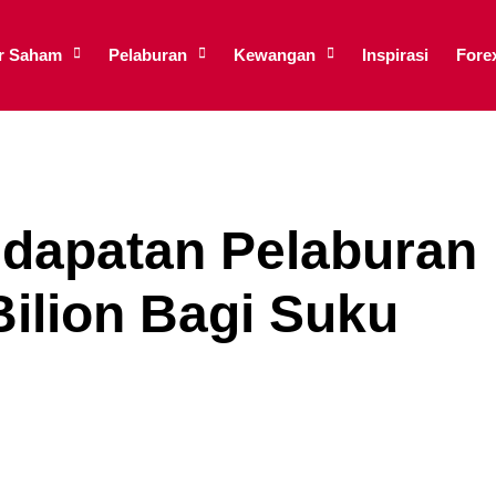
ar Saham
Pelaburan
Kewangan
Inspirasi
Fore
dapatan Pelaburan
ilion Bagi Suku