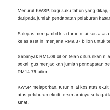
Menurut KWSP, bagi suku tahun yang dikaji, 
daripada jumlah pendapatan pelaburan kasar
Selepas mengambil kira turun nilai kos atas 
kelas aset ini menjana RM9.37 bilion untuk t
Sebanyak RM1.09 bilion telah diturunkan nilai
sekali gus menjadikan jumlah pendapatan p
RM14.76 bilion.
Editor Picks
KWSP melaporkan, turun nilai kos atas ekuit
atas pelaburan ekuiti tersenarainya sebagai
Ini 15 Panduan Beginner
Perlu Tahu Tentang Pelabura
sihat.
Saham di Bursa Malaysia