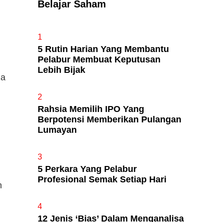
Belajar Saham
Apa Itu Fundamental Analysis
1
Yang Selalu Sifu Saham Sebut
5 Rutin Harian Yang Membantu
Tu?
Pelabur Membuat Keputusan
Lebih Bijak
da
2
Rahsia Memilih IPO Yang
Berpotensi Memberikan Pulangan
Lumayan
3
5 Perkara Yang Pelabur
Profesional Semak Setiap Hari
n
4
12 Jenis ‘Bias’ Dalam Menganalisa