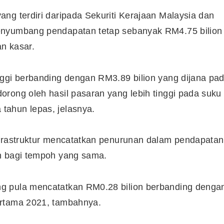
ng terdiri daripada Sekuriti Kerajaan Malaysia dan
enyumbang pendapatan tetap sebanyak RM4.75 bilion
Syarikat Yang Beri Dividen
Tertinggi Di Bursa Malaysia
n kasar.
(2018)
nggi berbanding dengan RM3.89 bilion yang dijana pa
rong oleh hasil pasaran yang lebih tinggi pada suku
tahun lepas, jelasnya.
nfrastruktur mencatatkan penurunan dalam pendapatan
n bagi tempoh yang sama.
g pula mencatatkan RM0.28 bilion berbanding denga
ertama 2021, tambahnya.