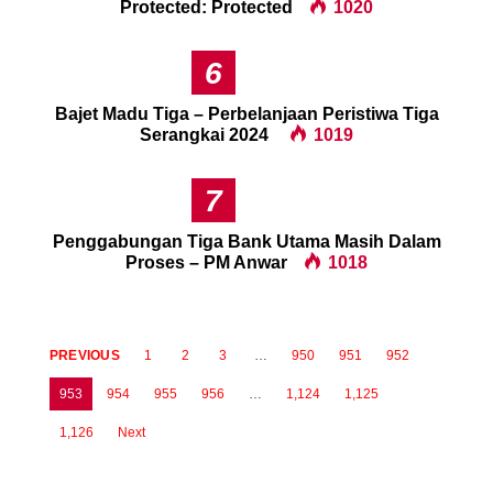
Protected: Protected
1020
6
Bajet Madu Tiga – Perbelanjaan Peristiwa Tiga
Serangkai 2024
1019
7
Penggabungan Tiga Bank Utama Masih Dalam
Proses – PM Anwar
1018
PREVIOUS
1
2
3
…
950
951
952
953
954
955
956
…
1,124
1,125
1,126
Next