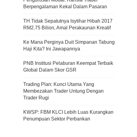
Berpengalaman Kekal Dalam Pasaran
Apa Itu Fundamental Analysis
TH Tidak Sepatutnya Isytihar Hibah 2017
Yang Selalu Sifu Saham Sebut
RM2.75 Bilion, Amal Perakaunan Kreatif
Tu?
Ke Mana Perginya Duit Simpanan Tabung
Haji Kita? Ini Jawapannya
PNB Institusi Pelaburan Keempat Terbaik
Global Dalam Skor GSR
Trading Plan: Kunci Utama Yang
Membezakan Trader Untung Dengan
Trader Rugi
KWSP: FBM KLCI Lebih Luas Kurangkan
Penumpuan Sektor Perbankan