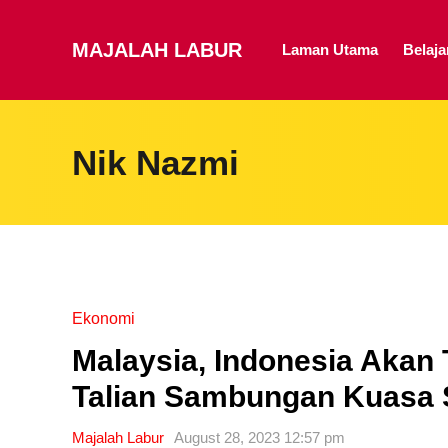
MAJALAH LABUR
Laman Utama
Belaj
Nik Nazmi
Ekonomi
Malaysia, Indonesia Aka
Talian Sambungan Kuasa
Majalah Labur
August 28, 2023 12:57 pm