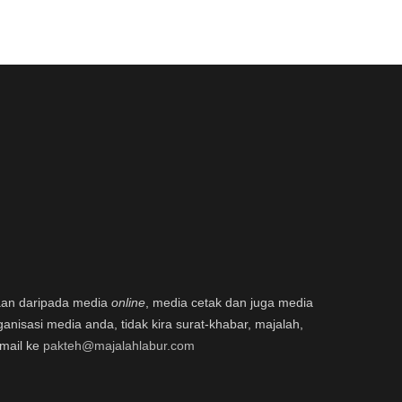
aan daripada media
online
, media cetak dan juga media
ganisasi media anda, tidak kira surat-khabar, majalah,
email ke
pakteh@majalahlabur.com