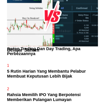
Swing Trading Dan Day Trading, Apa
Belajar Saham
Perbezaannya
1
5 Rutin Harian Yang Membantu Pelabur
Membuat Keputusan Lebih Bijak
2
Rahsia Memilih IPO Yang Berpotensi
Memberikan Pulangan Lumayan