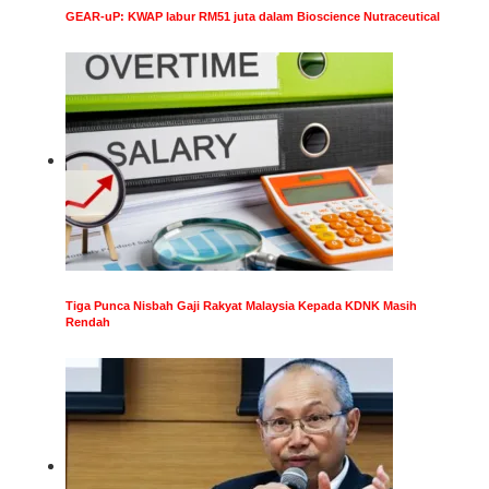
GEAR-uP: KWAP labur RM51 juta dalam Bioscience Nutraceutical
Tiga Punca Nisbah Gaji Rakyat Malaysia Kepada KDNK Masih
Rendah