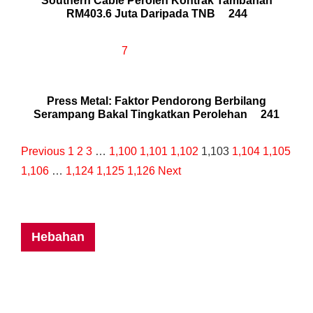
Southern Cable Peroleh Kontrak Tambahan
RM403.6 Juta Daripada TNB
244
7
Press Metal: Faktor Pendorong Berbilang
Serampang Bakal Tingkatkan Perolehan
241
Previous
1
2
3
…
1,100
1,101
1,102
1,103
1,104
1,105
1,106
…
1,124
1,125
1,126
Next
Hebahan