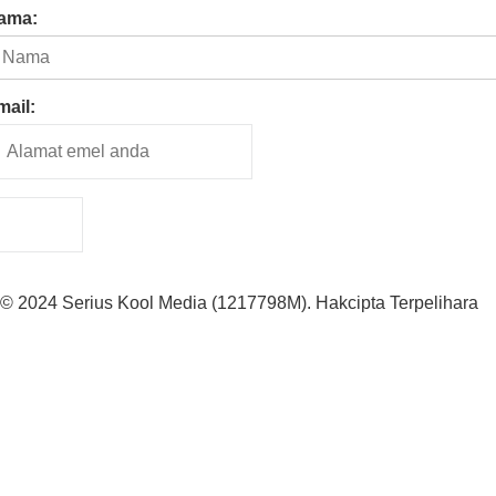
ama:
mail:
© 2024 Serius Kool Media (1217798M). Hakcipta Terpelihara