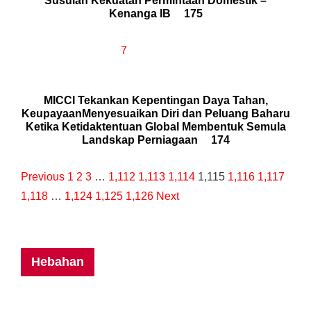
Susulan Kekuatan Permintaan Domestik –
Kenanga IB
175
7
MICCI Tekankan Kepentingan Daya Tahan,
KeupayaanMenyesuaikan Diri dan Peluang Baharu
Ketika Ketidaktentuan Global Membentuk Semula
Landskap Perniagaan
174
Previous
1
2
3
…
1,112
1,113
1,114
1,115
1,116
1,117
1,118
…
1,124
1,125
1,126
Next
Hebahan