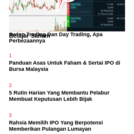
Swing Trading Dan Day Trading, Apa
Belajar Saham
Perbezaannya
1
Panduan Asas Untuk Faham & Sertai IPO di
Bursa Malaysia
2
5 Rutin Harian Yang Membantu Pelabur
Membuat Keputusan Lebih Bijak
3
Rahsia Memilih IPO Yang Berpotensi
Memberikan Pulangan Lumayan