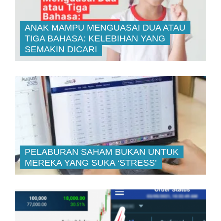
ANAK MAMPU MENGUASAI DUA ATAU
TIGA BAHASA: KELEBIHAN YANG
SEMAKIN DICARI
PELABURAN SAHAM BUKAN UNTUK
MEREKA YANG SUKA ‘STRESS’