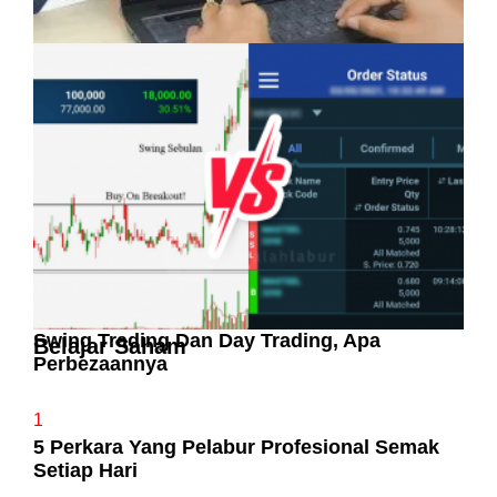
Pelaburan Saham Bukan Untuk Mereka Yang
Suka ‘Stress’
Swing Trading Dan Day Trading, Apa
Belajar Saham
Perbezaannya
1
5 Perkara Yang Pelabur Profesional Semak
Setiap Hari