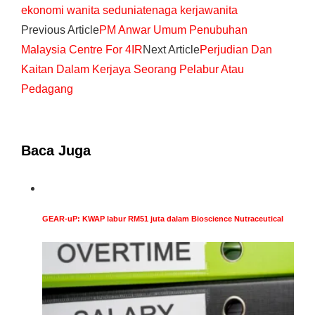
ekonomi wanita sedunia
tenaga kerja
wanita
Previous Article
PM Anwar Umum Penubuhan
Malaysia Centre For 4IR
Next Article
Perjudian Dan
Kaitan Dalam Kerjaya Seorang Pelabur Atau
Pedagang
Baca Juga
GEAR-uP: KWAP labur RM51 juta dalam Bioscience Nutraceutical