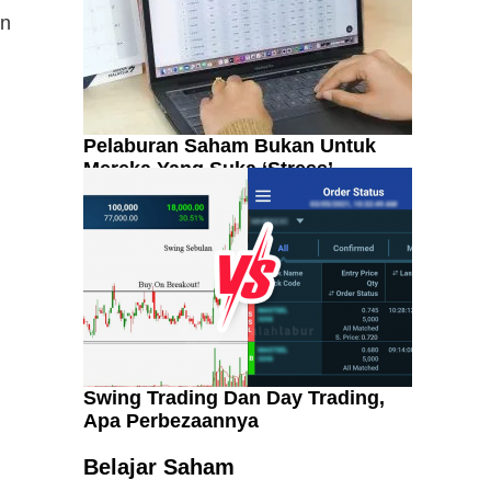
an
Pelaburan Saham Bukan Untuk
Mereka Yang Suka ‘Stress’
Swing Trading Dan Day Trading,
Apa Perbezaannya
Kenali Franchisee Disebalik
Family Mart
Belajar Saham