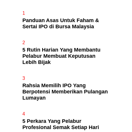
1
Panduan Asas Untuk Faham &
Apa Itu Fundamental Analysis
Sertai IPO di Bursa Malaysia
Yang Selalu Sifu Saham Sebut
Tu?
2
5 Rutin Harian Yang Membantu
Pelabur Membuat Keputusan
Lebih Bijak
3
Rahsia Memilih IPO Yang
Berpotensi Memberikan Pulangan
Lumayan
4
5 Perkara Yang Pelabur
Profesional Semak Setiap Hari