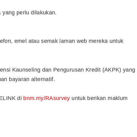
 yang perlu dilakukan.
Syarikat Yang Beri Dividen
Tertinggi Di Bursa Malaysia
(2018)
telefon, emel atau semak laman web mereka untuk
Agensi Kaunseling dan Pengurusan Kredit (AKPK) yang
n bayaran alternatif.
LELINK di
bnm.my/RAsurvey
untuk berikan maklum