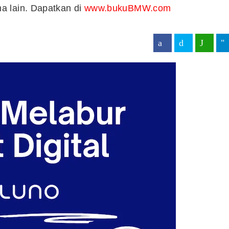
a lain. Dapatkan di
www.bukuBMW.com