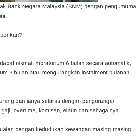
 pihak Bank Negara Malaysia (BNM) dengan pengumum
ni.
iberikan?
dapat nikmati moratorium 6 bulan secara automatik,
orium 3 bulan atau mengurangkan instalment bulanan
kurang dan ianya selaras dengan pengurangan
 gaji, overtime, komisen, elaun dan sebagainya.
Cara Buka Akaun Saham
n
(CDS) Maybank
esuaian dengan kedudukan kewangan masing-masing.