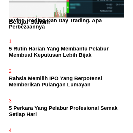
Swing Trading Dan Day Trading, Apa
Belajar Saham
Perbezaannya
1
5 Rutin Harian Yang Membantu Pelabur
Membuat Keputusan Lebih Bijak
2
Rahsia Memilih IPO Yang Berpotensi
Memberikan Pulangan Lumayan
3
5 Perkara Yang Pelabur Profesional Semak
Setiap Hari
4