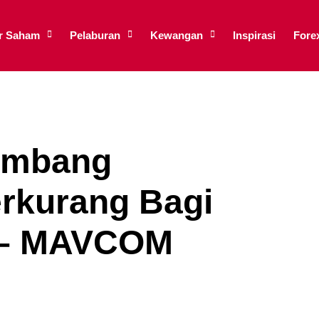
ar Saham
Pelaburan
Kewangan
Inspirasi
Fore
ambang
rkurang Bagi
 – MAVCOM