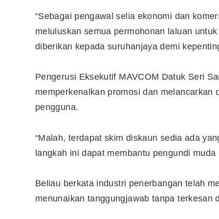
“Sebagai pengawal selia ekonomi dan komer
meluluskan semua permohonan laluan untuk
diberikan kepada suruhanjaya demi kepentin
Pengerusi Eksekutif MAVCOM Datuk Seri Sar
memperkenalkan promosi dan melancarkan 
pengguna.
“Malah, terdapat skim diskaun sedia ada yan
langkah ini dapat membantu pengundi muda u
Editor Picks
Beliau berkata industri penerbangan telah
Ini 15 Panduan Beginner
menunaikan tanggungjawab tanpa terkesan 
Perlu Tahu Tentang Pelabura
Saham di Bursa Malaysia