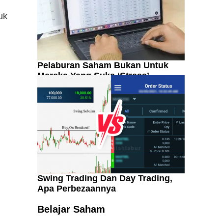
uk
Pelaburan Saham Bukan Untuk
Mereka Yang Suka ‘Stress’
Swing Trading Dan Day Trading,
Apa Perbezaannya
Kenali Franchisee Disebalik
Family Mart
Belajar Saham