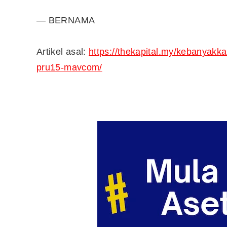
— BERNAMA
Artikel asal:
https://thekapital.my/kebanyak
pru15-mavcom/