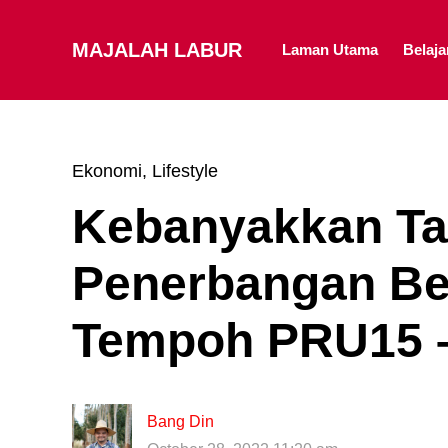
MAJALAH LABUR
Laman Utama
Belaj
Ekonomi
,
Lifestyle
Kebanyakkan T
Penerbangan Be
Tempoh PRU15
Bang Din