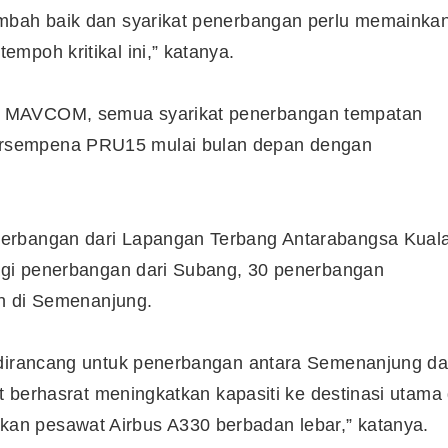
ambah baik dan syarikat penerbangan perlu memainka
mpoh kritikal ini,” katanya.
Syarikat Yang Beri Dividen
Tertinggi Di Bursa Malaysia
(2018)
a MAVCOM, semua syarikat penerbangan tempatan
rsempena PRU15 mulai bulan depan dengan
nerbangan dari Lapangan Terbang Antarabangsa Kual
Bagi penerbangan dari Subang, 30 penerbangan
ih di Semenanjung.
h dirancang untuk penerbangan antara Semenanjung d
ut berhasrat meningkatkan kapasiti ke destinasi utama 
n pesawat Airbus A330 berbadan lebar,” katanya.