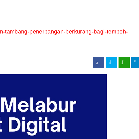
kan-tambang-penerbangan-berkurang-bagi-tempoh-