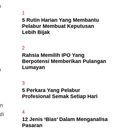
n
1
5 Rutin Harian Yang Membantu
Apa Itu Fundamental Analysis
Pelabur Membuat Keputusan
Yang Selalu Sifu Saham Sebut
Lebih Bijak
Tu?
2
Rahsia Memilih IPO Yang
Berpotensi Memberikan Pulangan
Lumayan
a
3
5 Perkara Yang Pelabur
Profesional Semak Setiap Hari
an
4
di
12 Jenis ‘Bias’ Dalam Menganalisa
Pasaran