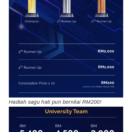
Hadiah sagu hati pun bernilai RM200!