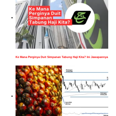
Ke Mana Perginya Duit Simpanan Tabung Haji Kita? Ini Jawapannya