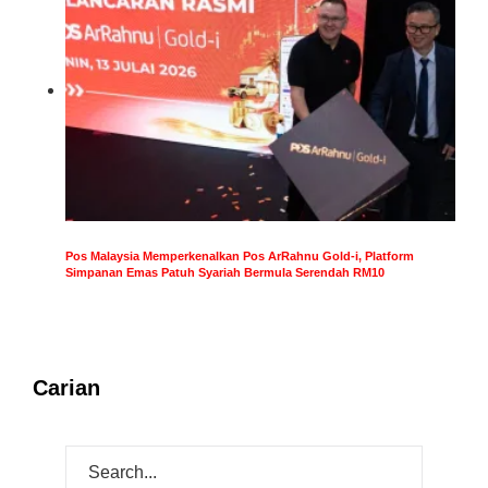
Pos Malaysia Memperkenalkan Pos ArRahnu Gold-i, Platform
Simpanan Emas Patuh Syariah Bermula Serendah RM10
Carian