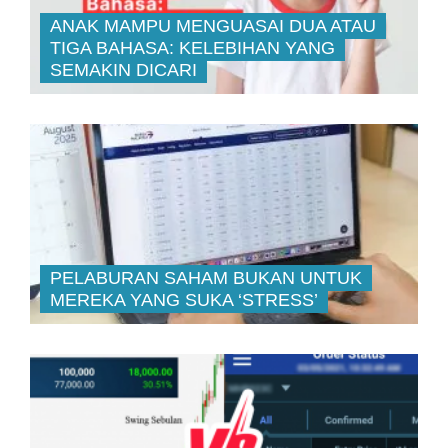
ANAK MAMPU MENGUASAI DUA ATAU
TIGA BAHASA: KELEBIHAN YANG
SEMAKIN DICARI
PELABURAN SAHAM BUKAN UNTUK
MEREKA YANG SUKA ‘STRESS’