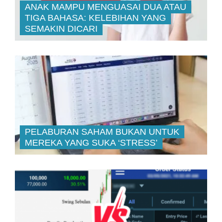
ANAK MAMPU MENGUASAI DUA ATAU
TIGA BAHASA: KELEBIHAN YANG
SEMAKIN DICARI
PELABURAN SAHAM BUKAN UNTUK
MEREKA YANG SUKA ‘STRESS’