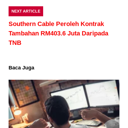
NEXT ARTICLE
Southern Cable Peroleh Kontrak
Tambahan RM403.6 Juta Daripada
TNB
Baca Juga