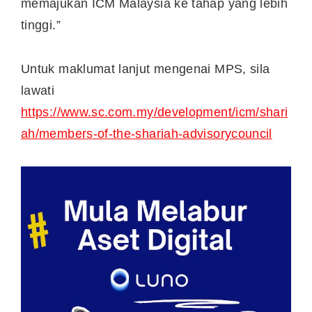
memajukan ICM Malaysia ke tahap yang lebih
tinggi.”
Untuk maklumat lanjut mengenai MPS, sila
lawati
https://www.sc.com.my/development/icm/shari
ah/members
-of-the-shariah-advisory
council